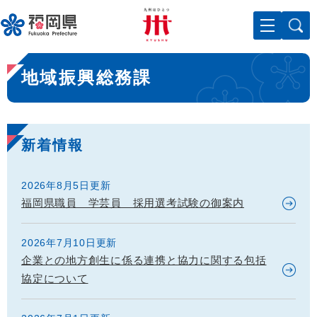
ペ
メニューを飛ばして本文へ
ー
ジ
の
本
先
地域振興総務課
文
頭
で
す
。
新着情報
2026年8月5日更新
福岡県職員 学芸員 採用選考試験の御案内
2026年7月10日更新
企業との地方創生に係る連携と協力に関する包括
協定について