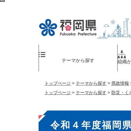
ペ
検
ー
索
ジ
エ
の
リ
先
ア
頭
へ
で
す
。
テーマから探す
組織
トップページ
>
テーマから探す
>
県政情報
トップページ
>
テーマから探す
>
防災・く
本
令和４年度福岡
文