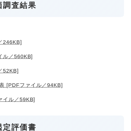
価調査結果
46KB]
ル／560KB]
52KB]
[PDFファイル／94KB]
イル／59KB]
鑑定評価書