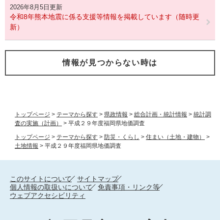
2026年8月5日更新
令和8年熊本地震に係る支援等情報を掲載しています（随時更
新）
情報が見つからない時は
トップページ
>
テーマから探す
>
県政情報
>
総合計画・統計情報
>
統計調
査の実施（計画）
>
平成２９年度福岡県地価調査
トップページ
>
テーマから探す
>
防災・くらし
>
住まい（土地・建物）
>
土地情報
>
平成２９年度福岡県地価調査
このサイトについて
サイトマップ
個人情報の取扱いについて
免責事項・リンク等
ウェブアクセシビリティ