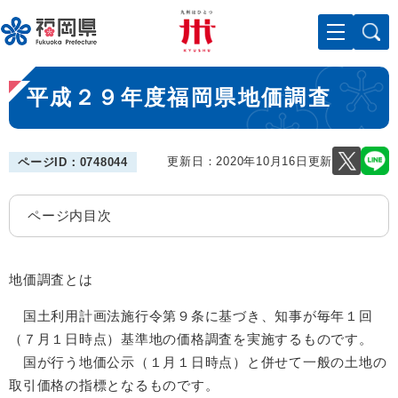
ペ
メニューを飛ばして本文へ
ー
ジ
の
本
先
平成２９年度福岡県地価調査
文
頭
で
す
。
更新日：2020年10月16日更新
ページID：0748044
ページ内目次
地価調査とは
国土利用計画法施行令第９条に基づき、知事が毎年１回
（７月１日時点）基準地の価格調査を実施するものです。
国が行う地価公示（１月１日時点）と併せて一般の土地の
取引価格の指標となるものです。