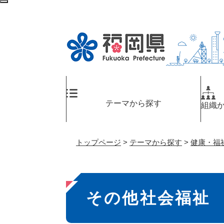
ペ
検
ー
索
ジ
エ
の
リ
先
ア
頭
へ
で
す
。
テーマから探す
組織
トップページ
>
テーマから探す
>
健康・福
本
その他社会福祉
文