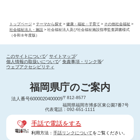
トップページ
>
テーマから探す
>
健康・福祉・子育て
>
その他社会福祉
>
社会福祉法人・施設
>
社会福祉法人及び社会福祉施設指導監査調書様式
（令和８年度版）
このサイトについて
サイトマップ
個人情報の取扱いについて
免責事項・リンク等
ウェブアクセシビリティ
福岡県庁のご案内
〒812-8577
法人番号6000020400009
福岡県福岡市博多区東公園7番7号
代表電話：092-651-1111
手話で電話をする
利用方法：
手話リンクについて
をご覧ください。