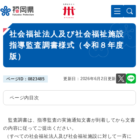
ペ
メニューを飛ばして本文へ
ー
ジ
の
本
先
社会福祉法人及び社会福祉施設
文
頭
で
指導監査調書様式（令和８年度
す
版）
。
更新日：2026年6月2日更新
ページID：0823485
ページ内目次
監査調書は、指導監査の実施通知文書が到着してから文書
の内容に従ってご提出ください。
（すべての社会福祉法人及び社会福祉施設に対して一斉に