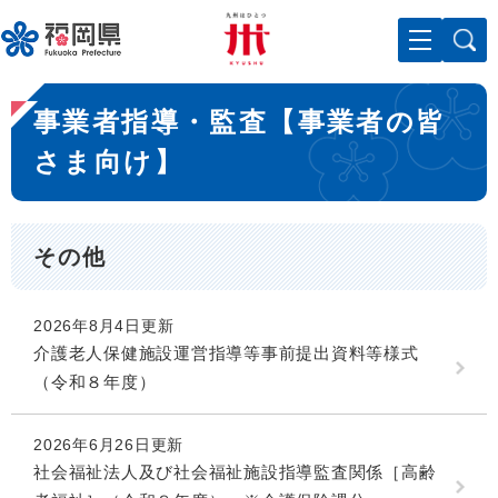
ペ
メニューを飛ばして本文へ
ー
ジ
の
本
先
事業者指導・監査【事業者の皆
文
頭
で
さま向け】
す
。
その他
2026年8月4日更新
介護老人保健施設運営指導等事前提出資料等様式
（令和８年度）
2026年6月26日更新
社会福祉法人及び社会福祉施設指導監査関係［高齢