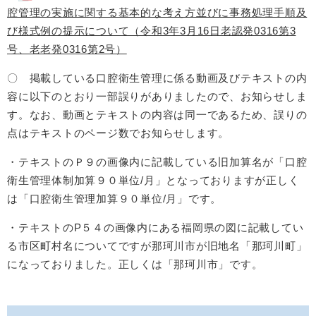
腔管理の実施に関する基本的な考え方並びに事務処理手順及
び様式例の提示について（令和3年3月16日老認発0316第3
号、老老発0316第2号）
〇 掲載している口腔衛生管理に係る動画及びテキストの内
容に以下のとおり一部誤りがありましたので、お知らせしま
す。なお、動画とテキストの内容は同一であるため、誤りの
点はテキストのページ数でお知らせします。
・テキストのＰ９の画像内に記載している旧加算名が「口腔
衛生管理体制加算９０単位/月」となっておりますが正しく
は「口腔衛生管理加算９０単位/月」です。
・テキストのP５４の画像内にある福岡県の図に記載してい
る市区町村名についてですが那珂川市が旧地名「那珂川町」
になっておりました。正しくは「那珂川市」です。