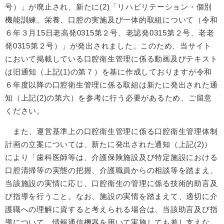
号）」が廃止され、新たに(2)「リハビリテーション・個別
機能訓練、栄養、口腔の実施及び一体的取組について（令和
６年３月15日老高発0315第２号、老認発0315第２号、老老
発0315第２号）」が発出されました。このため、当サイト
において掲載している口腔衛生管理に係る動画及びテキスト
は旧通知（上記(1)の第７）を基に作成しておりますが令和
６年度以降の口腔衛生管理に係る取組は新たに発出された通
知（上記(2)の第六）を参考に行う必要があるため、ご留意
ください。
また、運営基準上の口腔衛生管理に係る口腔衛生管理体制
計画の立案については、新たに発出された通知（上記(2)）
により「歯科医師等は、介護保険施設及び特定施設における
口腔清掃等の実態の把握、介護職員からの相談等を踏まえ、
当該施設の実情に応じ、口腔衛生の管理に係る技術的助言及
び指導を行うこと。なお、施設の実情を踏まえて、適切に介
護職への理解に資すると考えられる場合は、当該助言及び指
導について、情報通信機器を用いて実施しても差し支えな