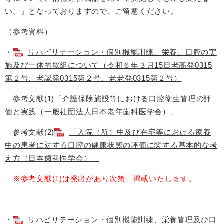
い。」となっておりますので、ご留意ください。
（参考資料）
・
リハビリテーション・個別機能訓練、栄養、口腔の実
施及び一体的取組について（令和６年３月15日老高発0315
第２号、老認発0315第２号、老老発0315第２号）
参考文献(1)「介護保険施設等における口腔衛生管理の評
価と実践（一般社団法人日本老年歯科医学会）」
参考文献(2)
「入院（所）中及び在宅等における療養
中の患者に対する口腔の健康状態の評価に関する基本的な考
え方（日本歯科医学会）」
※参考文献(1)は発出があり次第、掲載いたします。
・
リハビリテーション・個別機能訓練、栄養管理及び口