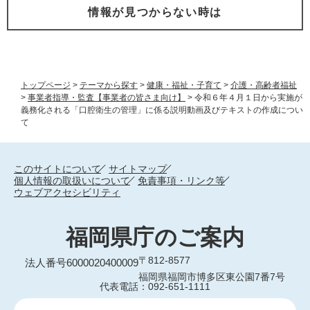
情報が見つからない時は
トップページ
>
テーマから探す
>
健康・福祉・子育て
>
介護・高齢者福祉
>
事業者指導・監査【事業者の皆さま向け】
>
令和６年４月１日から実施が
義務化される「口腔衛生の管理」に係る説明動画及びテキストの作成につい
て
このサイトについて
サイトマップ
個人情報の取扱いについて
免責事項・リンク等
ウェブアクセシビリティ
福岡県庁のご案内
〒812-8577
法人番号6000020400009
福岡県福岡市博多区東公園7番7号
代表電話：092-651-1111