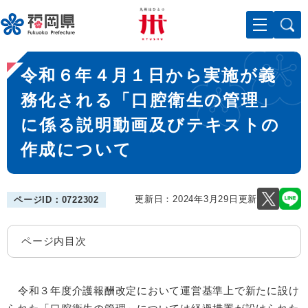
ペ
メニューを飛ばして本文へ
ー
ジ
の
本
先
令和６年４月１日から実施が義
文
頭
で
務化される「口腔衛生の管理」
す
に係る説明動画及びテキストの
。
作成について
更新日：2024年3月29日更新
ページID：0722302
ページ内目次
令和３年度介護報酬改定において運営基準上で新たに設け