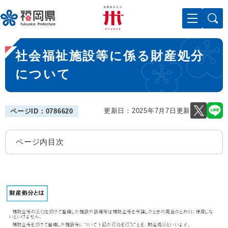
ペ
メニューを飛ばして本文へ
ー
ジ
の
本
先
社会福祉施設等に係る財産処分
文
頭
で
について
す
。
更新日：2025年7月7日更新
ページID：0786620
ページ内目次