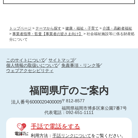
トップページ
>
テーマから探す
>
健康・福祉・子育て
>
介護・高齢者福祉
>
事業者指導・監査【事業者の皆さま向け】
>
社会福祉施設等に係る財産処
分について
このサイトについて
サイトマップ
個人情報の取扱いについて
免責事項・リンク等
ウェブアクセシビリティ
福岡県庁のご案内
〒812-8577
法人番号6000020400009
福岡県福岡市博多区東公園7番7号
代表電話：092-651-1111
手話で電話をする
利用方法：
手話リンクについて
をご覧ください。