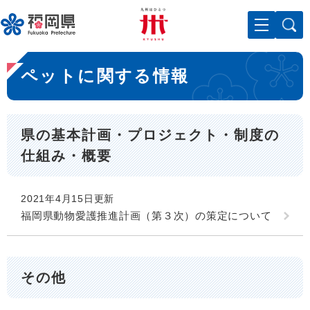
ペ
メニューを飛ばして本文へ
ー
ジ
の
本
先
ペットに関する情報
文
頭
で
す
。
県の基本計画・プロジェクト・制度の
仕組み・概要
2021年4月15日更新
福岡県動物愛護推進計画（第３次）の策定について
その他