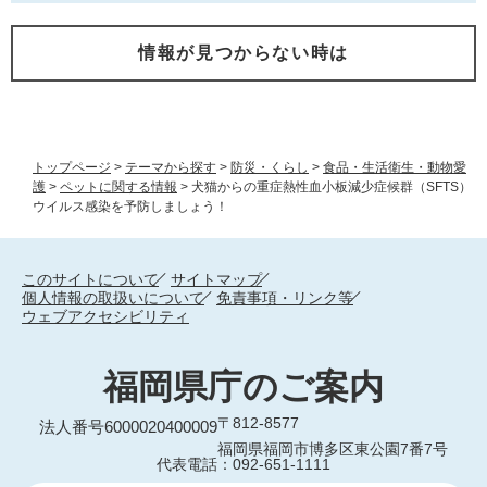
情報が見つからない時は
トップページ
>
テーマから探す
>
防災・くらし
>
食品・生活衛生・動物愛
護
>
ペットに関する情報
>
犬猫からの重症熱性血小板減少症候群（SFTS）
ウイルス感染を予防しましょう！
このサイトについて
サイトマップ
個人情報の取扱いについて
免責事項・リンク等
ウェブアクセシビリティ
福岡県庁のご案内
〒812-8577
法人番号6000020400009
福岡県福岡市博多区東公園7番7号
代表電話：092-651-1111