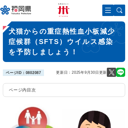
ペ
メニューを飛ばして本文へ
ー
ジ
の
本
先
犬猫からの重症熱性血小板減少
文
頭
で
症候群（SFTS）ウイルス感染
す
を予防しましょう！
。
更新日：2025年9月30日更新
ページID：0802087
ページ内目次