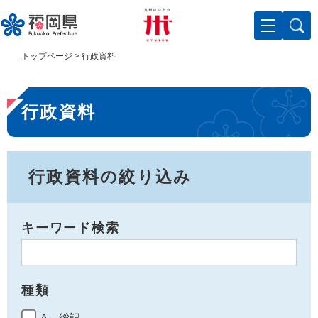
ペ
メ
ー
ニ
ジ
ュ
の
ー
トップページ
>
行政資料
先
を
頭
飛
本
で
ば
行政資料
す
し
文
。
て
本
文
へ
行政資料の絞り込み
キーワード検索
種類
A 総記