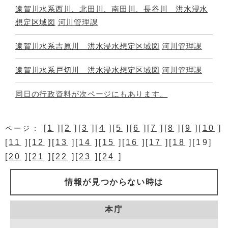
遠賀川水系西川、北田川、南田川、長谷川 洪水浸水
想定区域図
河川管理課
遠賀川水系吉原川 洪水浸水想定区域図
河川管理課
遠賀川水系戸切川 洪水浸水想定区域図
河川管理課
同日の行政資料が次ページにもあります。
[
1
][
2
][
3
][
4
][
5
][
6
][
7
][
8
][
9
][
10
]
ページ：
[
11
][
12
][
13
][
14
][
15
][
16
][
17
][
18
][19]
[
20
][
21
][
22
][
23
][
24
]
情報が見つからない時は
本庁