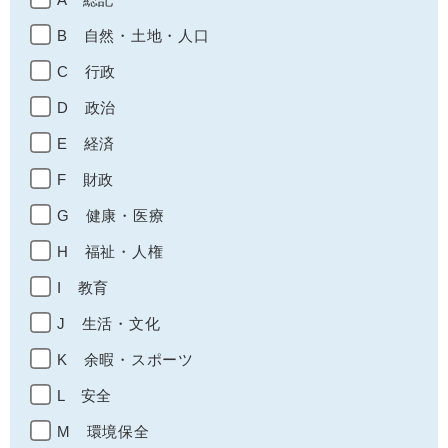
B 自然・土地・人口
C 行政
D 政治
E 経済
F 財政
G 健康・医療
H 福祉・人権
I 教育
J 生活・文化
K 余暇・スポーツ
L 安全
M 環境保全