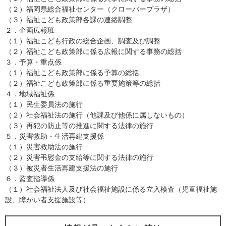
（２）福岡県総合福祉センター（クローバープラザ）
（３）福祉こども政策部各課の連絡調整
２．企画広報班
（１）福祉こども行政の総合企画、調査及び調整
（２）福祉こども政策部に係る広報に関する事務の総括
３．予算・重点係
（１）福祉こども政策部に係る予算の総括
（２）福祉こども政策部に係る重要施策等の総括
４．地域福祉係
（１）民生委員法の施行
（２）社会福祉法の施行（他課及び他係に属しないもの）
（３）再犯の防止等の推進に関する法律の施行
５．災害救助・生活再建支援係
（１）災害救助法の施行
（２）災害弔慰金の支給等に関する法律の施行
（３）被災者生活再建支援法の施行
６．監査指導係
（１）社会福祉法人及び社会福祉施設に係る立入検査（児童福祉施
設、障がい者支援施設等）