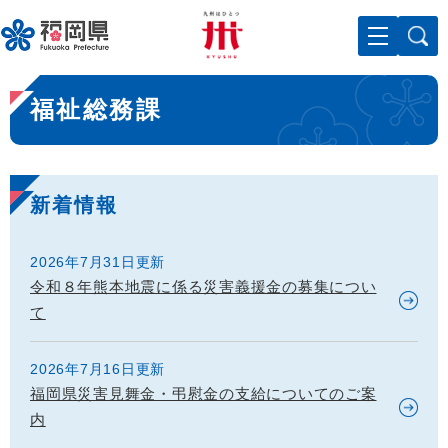
ペ
メニューを飛ばして本文へ
ー
ジ
の
本
先
福祉総務課
文
頭
で
す
。
新着情報
2026年7月31日更新
令和８年熊本地震に係る災害義援金の募集につい
て
2026年7月16日更新
福岡県災害見舞金・弔慰金の支給についてのご案
内