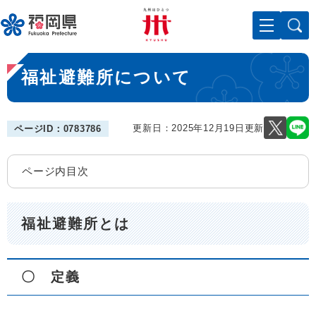
ペ
メニューを飛ばして本文へ
ー
ジ
の
本
先
福祉避難所について
文
頭
で
す
。
更新日：2025年12月19日更新
ページID：0783786
ページ内目次
福祉避難所とは
〇 定義