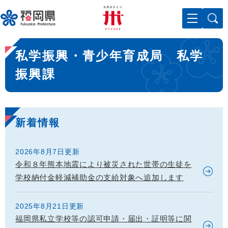
ペ
メニューを飛ばして本文へ
ー
ジ
の
本
先
私学振興・青少年育成局 私学
文
頭
で
振興課
す
。
新着情報
2026年8月7日更新
令和８年熊本地震により被災された世帯の生徒を
学校納付金軽減補助金の支給対象へ追加します
2025年8月21日更新
福岡県私立学校等の認可申請・届出・証明等に関