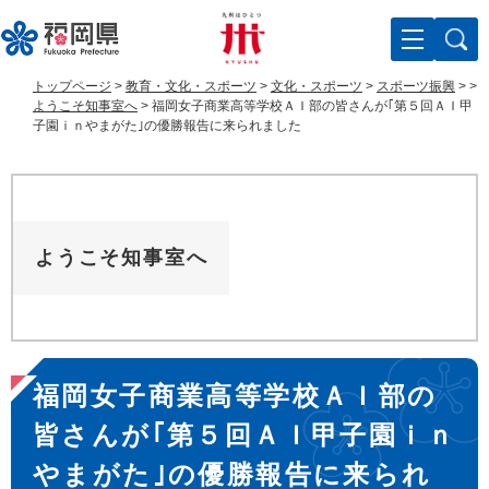
ペ
メ
ー
ニ
ジ
ュ
の
ー
トップページ
>
教育・文化・スポーツ
>
文化・スポーツ
>
スポーツ振興
>
>
先
を
ようこそ知事室へ
>
福岡女子商業高等学校ＡＩ部の皆さんが｢第５回ＡＩ甲
頭
飛
子園ｉｎやまがた｣の優勝報告に来られました
で
ば
す
し
。
て
本
文
ようこそ知事室へ
へ
本
福岡女子商業高等学校ＡＩ部の
文
皆さんが｢第５回ＡＩ甲子園ｉｎ
やまがた｣の優勝報告に来られ