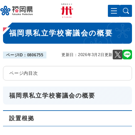
ペ
メニューを飛ばして本文へ
ー
ジ
の
本
先
福岡県私立学校審議会の概要
文
頭
で
す
。
更新日：2026年3月2日更新
ページID：0806755
ページ内目次
福岡県私立学校審議会の概要
設置根拠