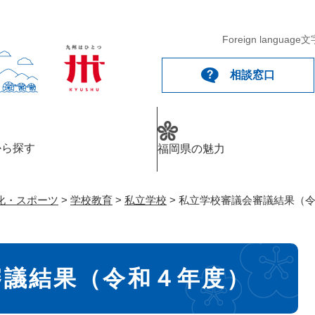
メニューを飛ばして本文へ
Foreign language
文
相談窓口
から探す
福岡県の魅力
化・スポーツ
>
学校教育
>
私立学校
>
私立学校審議会審議結果（
審議結果（令和４年度）