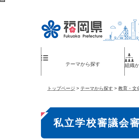
ペ
検
ー
索
ジ
エ
の
リ
先
ア
頭
へ
で
す
。
テーマから探す
組織
トップページ
>
テーマから探す
>
教育・文
本
私立学校審議会
文