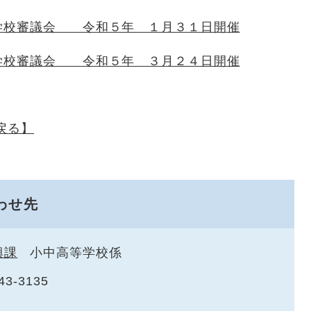
学校審議会 令和５年 １月３１日開催
学校審議会 令和５年 ３月２４日開催
戻る】
わせ先
興課
小中高等学校係
43-3135