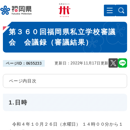
ペ
メニューを飛ばして本文へ
ー
ジ
の
本
先
第３６０回福岡県私立学校審議
文
頭
で
会 会議録（審議結果）
す
。
更新日：2022年11月17日更新
ページID：0655233
ページ内目次
1.日時
令和４年１０月２６日（水曜日） １４時００分から１