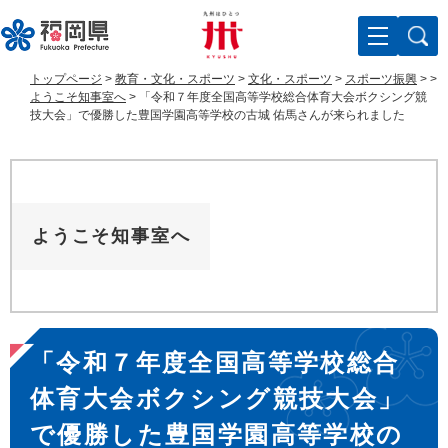
ペ
メ
ー
ニ
ジ
ュ
の
ー
トップページ
>
教育・文化・スポーツ
>
文化・スポーツ
>
スポーツ振興
>
>
先
を
ようこそ知事室へ
>
「令和７年度全国高等学校総合体育大会ボクシング競
頭
飛
技大会」で優勝した豊国学園高等学校の古城 佑馬さんが来られました
で
ば
す
し
。
て
本
文
ようこそ知事室へ
へ
本
「令和７年度全国高等学校総合
文
体育大会ボクシング競技大会」
で優勝した豊国学園高等学校の