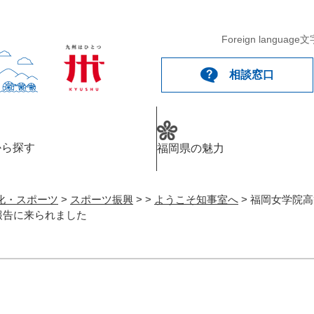
Foreign language
文
相談窓口
から探す
福岡県の魅力
化・スポーツ
>
スポーツ振興
>
>
ようこそ知事室へ
>
福岡女学院高
報告に来られました