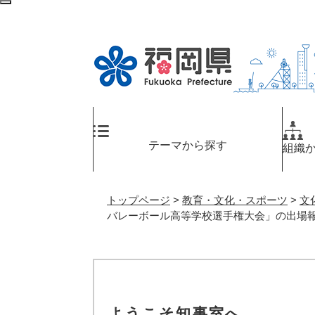
ペ
メ
検
ー
ニ
索
ジ
ュ
エ
の
ー
リ
先
を
ア
頭
飛
へ
で
ば
す
し
。
て
テーマから探す
組織
本
文
へ
トップページ
>
教育・文化・スポーツ
>
文
バレーボール高等学校選手権大会」の出場
ようこそ知事室へ