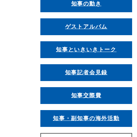
知事の動き
ゲストアルバム
知事といきいきトーク
知事記者会見録
知事交際費
知事・副知事の海外活動