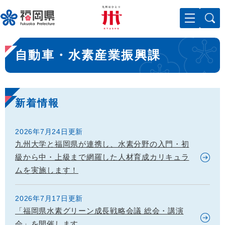
ペ
メニューを飛ばして本文へ
ー
ジ
の
本
先
自動車・水素産業振興課
文
頭
で
す
。
新着情報
2026年7月24日更新
九州大学と福岡県が連携し、水素分野の入門・初
級から中・上級まで網羅した人材育成カリキュラ
ムを実施します！
2026年7月17日更新
「福岡県水素グリーン成長戦略会議 総会・講演
会」を開催します