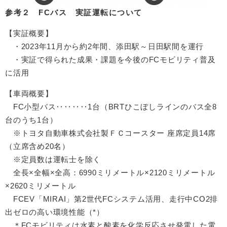
参考２ FCバス 実証運転について
【実証概要】
・2023年11月から約2年間、添田駅～日田駅間を運行
・実証で得られた成果・課題を今後のFCモビリティ普及
に活用
【車両概要】
FC小型バス‥‥‥‥1台（BRTひこぼしラインのバス全8
台のうち1台）
※トヨタ自動車株式会社製ＦＣコースター 座席定員14席
（立席含め20名）
※定員数は運転士を除く
全長×全幅×全高：6990ミリメートル×2120ミリメートル
×2620ミリメートル
FCEV「MIRAI」第2世代FCシステム活用、走行中CO2排
出ゼロの高い環境性能（*）
＊FCモビリティは水素と酸素を化学反応させ発電した電