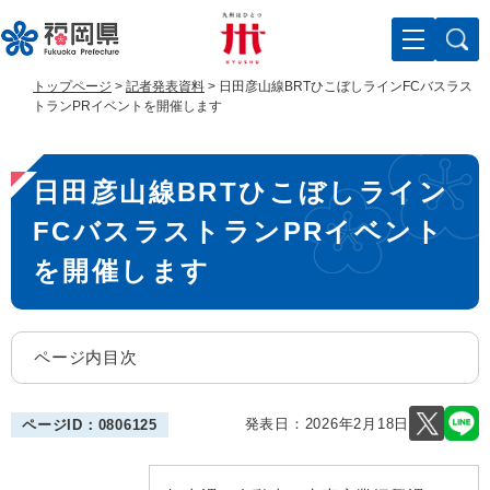
ペ
メ
ー
ニ
ジ
ュ
の
ー
トップページ
>
記者発表資料
>
日田彦山線BRTひこぼしラインFCバスラス
先
を
トランPRイベントを開催します
頭
飛
で
ば
本
す
し
日田彦山線BRTひこぼしライン
。
て
文
本
FCバスラストランPRイベント
文
へ
を開催します
ページ内目次
発表日：
2026年2月18日
ページID：0806125