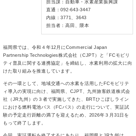
担当課：
自動車・水素産業振興課
直通：
092-643-3447
内線：
3771、3643
担当者：
高田、隈本
福岡県では、令和４年12月にCommercial Japan
Partnership Technologies株式会社（CJPT）と「FCモビリ
ティ普及に関する連携協定」を締結し、水素利用の拡大に向
けた取り組みを推進しています。
その一環として、地域交通への水素を活用したFCモビリテ
ィ導入の実現に向け、福岡県、CJPT、九州旅客鉄道株式会
社（JR九州）の３者で実施してきた、BRTひこぼしライン
における燃料電池バス（FCバス）の走行について、実証試
験の予定走行距離の満了を迎えるため、2026年３月31日を
もって終了します。
今回、実証運転を終了するにあたり、福岡県とJR九州は