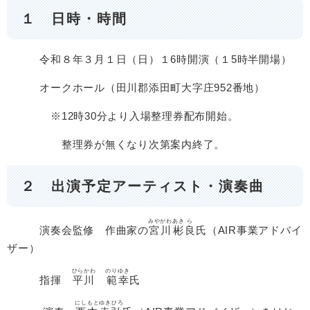
１ 日時・時間
令和８年３月１日（日）１6時開演（１5時半開場）
オークホール（田川郡添田町大字庄952番地）
※12時30分より入場整理券配布開始。
整理券が無くなり次第案内終了。
２
出演予定アーティスト・演奏曲
みやがわ
あき
ら
演奏会監修 作曲家の
宮川
彬
良
氏（AIR事業アドバイ
ザー）
ひらかわ
のり
ゆき
指揮
平川
範
幸
氏
にしもと
ゆきひろ