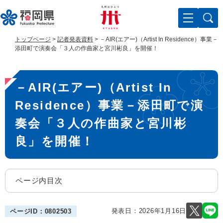
ペ
メ
ー
ニ
ジ
ュ
の
ー
トップページ
>
記者発表資料
>
－AIR(エアー)（Artist In Residence）事業－
先
を
添田町で演奏会「３人の作曲家と宮川彬良」を開催！
頭
飛
で
ば
本
す
し
－AIR(エアー)（Artist In
。
て
文
本
Residence）事業－添田町で演
文
へ
奏会「３人の作曲家と宮川彬
良」を開催！
ページ内目次
発表日：
2026年1月16日
ページID：0802503