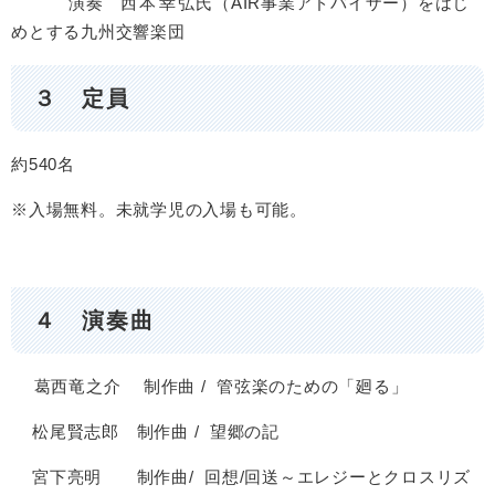
演奏
西本
幸弘
氏（AIR事業アドバイザー）をはじ
めとする九州交響楽団
３ 定員
約540名
※入場無料。未就学児の入場も可能。
４ 演奏曲​
葛西竜之介 制作曲 / 管弦楽のための「廻る」
松尾賢志郎 制作曲 / 望郷の記
宮下亮明 制作曲/ 回想/回送～エレジーとクロスリズ