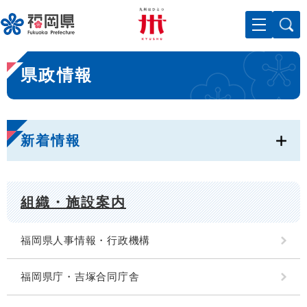
ペ
メニューを飛ばして本文へ
ー
ジ
の
本
先
県政情報
文
頭
で
す
。
新着情報
組織・施設案内
福岡県人事情報・行政機構
福岡県庁・吉塚合同庁舎