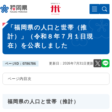
ペ
メニューを飛ばして本文へ
ー
ジ
の
本
先
「福岡県の人口と世帯（推
文
頭
で
計）」（令和８年７月１日現
す
在）を公表しました
。
更新日：2026年7月31日更新
ページID：0786786
ページ内目次
福岡県の人口と世帯（推計）