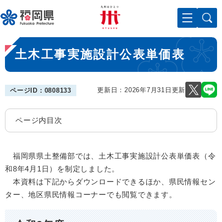
ペ
メニューを飛ばして本文へ
ー
ジ
の
本
先
土木工事実施設計公表単価表
文
頭
で
す
。
更新日：2026年7月31日更新
ページID：0808133
ページ内目次
福岡県県土整備部では、土木工事実施設計公表単価表（令
和8年4月1日）を制定しました。
本資料は下記からダウンロードできるほか、県民情報セン
ター、地区県民情報コーナーでも閲覧できます。