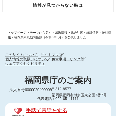
情報が見つからない時は
トップページ
>
テーマから探す
>
県政情報
>
総合計画・統計情報
>
統計情
報
>
福岡県景気動向指数（令和8年5月）を公表しました
このサイトについて
サイトマップ
個人情報の取扱いについて
免責事項・リンク等
ウェブアクセシビリティ
福岡県庁のご案内
〒812-8577
法人番号6000020400009
福岡県福岡市博多区東公園7番7号
代表電話：092-651-1111
手話で電話をする