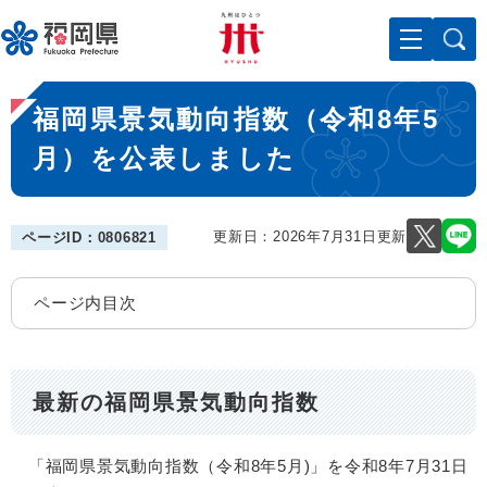
ペ
メニューを飛ばして本文へ
ー
ジ
の
本
先
福岡県景気動向指数（令和8年5
文
頭
で
月）を公表しました
す
。
更新日：2026年7月31日更新
ページID：0806821
ページ内目次
最新の福岡県景気動向指数
「福岡県景気動向指数（令和8年5月)」を令和8年7月31日