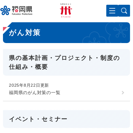
ペ
メニューを飛ばして本文へ
ー
ジ
の
本
先
がん対策
文
頭
で
す
。
県の基本計画・プロジェクト・制度の
仕組み・概要
2025年8月22日更新
福岡県のがん対策の一覧
イベント・セミナー