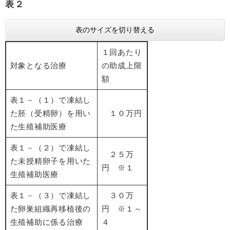
表２
表のサイズを切り替える
１回あたり
対象となる治療
の助成上限
額
表１－（１）で凍結し
た胚（受精卵）を用い
１０万円
た生殖補助医療
表１－（２）で凍結し
２５万
た未授精卵子を用いた
円 ※１
生殖補助医療
表１－（３）で凍結し
３０万
た卵巣組織再移植後の
円 ※１～
生殖補助に係る治療
４