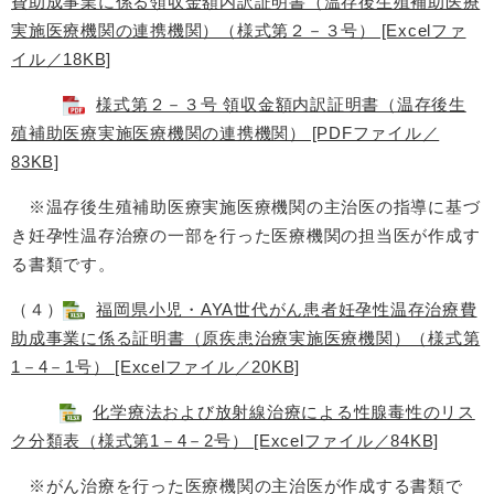
費助成事業に係る領収金額内訳証明書（温存後生殖補助医療
実施医療機関の連携機関）（様式第２－３号） [Excelファ
イル／18KB]
様式第２－３号 領収金額内訳証明書（温存後生
殖補助医療実施医療機関の連携機関） [PDFファイル／
83KB]
※温存後生殖補助医療実施医療機関の主治医の指導に基づ
き妊孕性温存治療の一部を行った医療機関の担当医が作成す
る書類です。
（４）
福岡県小児・AYA世代がん患者妊孕性温存治療費
助成事業に係る証明書（原疾患治療実施医療機関）（様式第
1－4－1号） [Excelファイル／20KB]
化学療法および放射線治療による性腺毒性のリス
ク分類表（様式第1－4－2号） [Excelファイル／84KB]
※がん治療を行った医療機関の主治医が作成する書類で