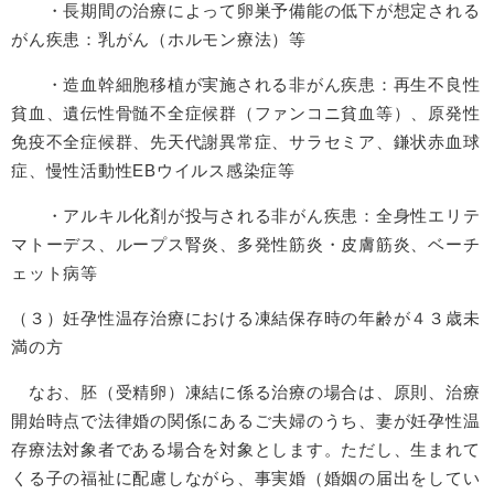
・長期間の治療によって卵巣予備能の低下が想定される
がん疾患：乳がん（ホルモン療法）等
・造血幹細胞移植が実施される非がん疾患：再生不良性
貧血、遺伝性骨髄不全症候群（ファンコニ貧血等）、原発性
免疫不全症候群、先天代謝異常症、サラセミア、鎌状赤血球
症、慢性活動性EBウイルス感染症等
・アルキル化剤が投与される非がん疾患：全身性エリテ
マトーデス、ループス腎炎、多発性筋炎・皮膚筋炎、ベーチ
ェット病等
（３）妊孕性温存治療における凍結保存時の年齢が４３歳未
満の方
なお、胚（受精卵）凍結に係る治療の場合は、原則、治療
開始時点で法律婚の関係にあるご夫婦のうち、妻が妊孕性温
存療法対象者である場合を対象とします。ただし、生まれて
くる子の福祉に配慮しながら、事実婚（婚姻の届出をしてい