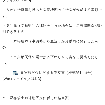
ファイル／95KB]
※がん治療等を行った医療機関の主治医が作成する書類で
す。
（５）胚（受精卵）の凍結を行った場合は、ご夫婦関係が証
明できるもの
・戸籍謄本（申請時から直近３か月以内に発行したも
の）
・事実婚関係の場合は以下申し立て書をご提出くださ
い。
事実婚関係に関する申立書（様式第1－5号）
[Wordファイル／16KB]
２ 温存後生殖補助医療に係る申請書類