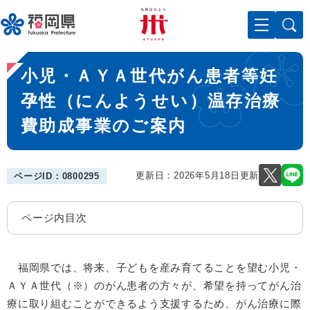
ペ
メニューを飛ばして本文へ
ー
ジ
の
本
先
小児・ＡＹＡ世代がん患者等妊
文
頭
で
孕性（にんようせい）温存治療
す
費助成事業のご案内
。
更新日：2026年5月18日更新
ページID：0800295
ページ内目次
福岡県では、将来、子どもを産み育てることを望む小児・
ＡＹＡ世代（※）のがん患者の方々が、希望を持ってがん治
療に取り組むことができるよう支援するため、がん治療に際