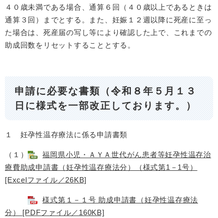
４０歳未満である場合、通算６回（４０歳以上であるときは
通算３回）までとする。また、妊娠１２週以降に死産に至っ
た場合は、死産届の写し等により確認した上で、これまでの
助成回数をリセットすることとする。
申請に必要な書類（令和８年５月１３
日に様式を一部改正しております。）
１ 妊孕性温存療法に係る申請書類
（１）
福岡県小児・ＡＹＡ世代がん患者等妊孕性温存治
療費助成申請書（妊孕性温存療法分）（様式第1－1号）
[Excelファイル／26KB]
様式第１－１号 助成申請書（妊孕性温存療法
分） [PDFファイル／160KB]