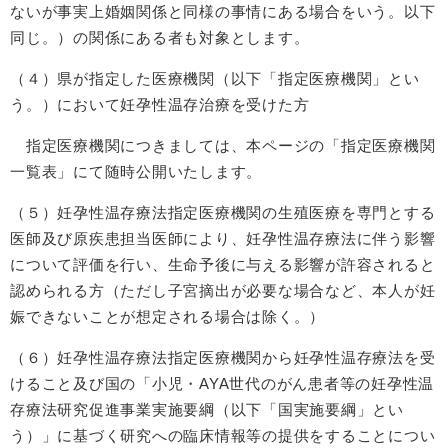
ないが事実上婚姻関係と同様の事情にある場合をいう。以下
同じ。）の関係にある者も対象とします。
（４）県が指定した医療機関（以下「指定医療機関」とい
う。）において妊孕性温存治療を受けた方
指定医療機関につきましては、本ページの「指定医療機関
一覧表」にて随時公開いたします。
（５）妊孕性温存療法指定医療機関の生殖医療を専門とする
医師及び原疾患担当医師により、妊孕性温存療法に伴う影響
について評価を行い、生命予後に与える影響が許容されると
認められる方（ただし子宮摘出が必要な場合など、本人が妊
娠できないことが想定される場合は除く。）
（６）妊孕性温存療法指定医療機関から妊孕性温存療法を受
けること及び国の「小児・AYA世代のがん患者等の妊孕性温
存療法研究促進事業実施要綱（以下「国実施要綱」とい
う）」に基づく研究への臨床情報等の提供をすることについ