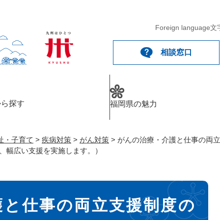
メニューを飛ばして本文へ
Foreign language
文
相談窓口
から探す
福岡県の魅力
祉・子育て
>
疾病対策
>
がん対策
>
がんの治療・介護と仕事の両
し、幅広い支援を実施します。）
護と仕事の両立支援制度の