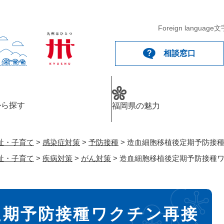
メニューを飛ばして本文へ
Foreign language
文
相談窓口
から探す
福岡県の魅力
祉・子育て
>
感染症対策
>
予防接種
>
造血細胞移植後定期予防接
祉・子育て
>
疾病対策
>
がん対策
>
造血細胞移植後定期予防接種
定期予防接種ワクチン再接