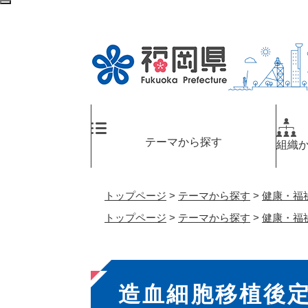
ペ
検
ー
索
ジ
エ
の
リ
先
ア
頭
へ
で
す
。
テーマから探す
組織
トップページ
>
テーマから探す
>
健康・福
トップページ
>
テーマから探す
>
健康・福
本
造血細胞移植後
文