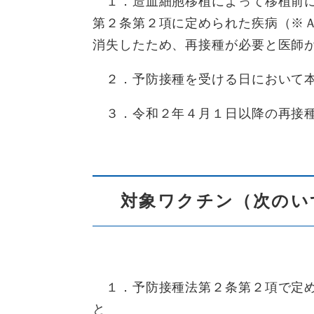
１．造血細胞移植によって移植前に
第２条第２項に定められた疾病（※
消失したため、再接種が必要と医師
２．予防接種を受ける日において本
３．令和２年４月１日以降の再接
対象ワクチン（次のい
１．予防接種法第２条第２項で定め
と