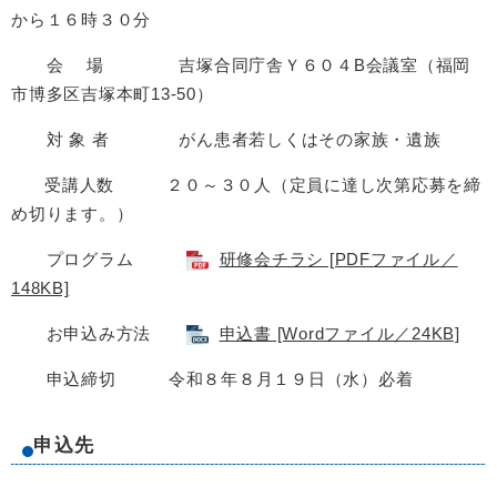
から１６時３０分
会 場 吉塚合同庁舎Ｙ６０４B会議室（福岡
市博多区吉塚本町13-50）
対 象 者 がん患者若しくはその家族・遺族
受講人数 ２０～３０人（定員に達し次第応募を締
め切ります。）
プログラム
研修会チラシ [PDFファイル／
148KB]
お申込み方法
申込書 [Wordファイル／24KB]
申込締切 令和８年８月１９日（水）必着
申込先