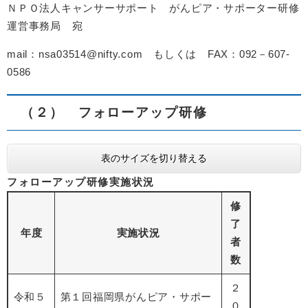
ＮＰＯ法人キャンサーサポート​ がんピア・サポーター研修
運営事務局 宛
mail：​
nsa03514@nifty.com
もしくは FAX：092－607-
0586
（２） フォローアップ研修
表のサイズを切り替える
フォローアップ研修実施状況
修
了
年度
実施状況
者
数
２
令和５
第１回福岡県がんピア・サポー
０