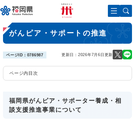
ペ
メニューを飛ばして本文へ
ー
ジ
の
本
先
がんピア・サポートの推進
文
頭
で
す
。
更新日：2026年7月6日更新
ページID：0786987
ページ内目次
福岡県がんピア・サポーター養成・相
談支援推進事業について