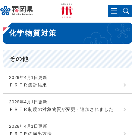
ペ
メニューを飛ばして本文へ
ー
ジ
の
本
先
化学物質対策
文
頭
で
す
。
その他
2026年4月1日更新
ＰＲＴＲ集計結果
2026年4月1日更新
ＰＲＴＲ制度の対象物質が変更・追加されました
2026年4月1日更新
ＰＲＴＲの届出方法