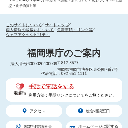
トップページ
>
テーマから探す
>
環境・まちづくり・県土づくり
>
生活環
境
>
化学物質対策
このサイトについて
サイトマップ
個人情報の取扱いについて
免責事項・リンク等
ウェブアクセシビリティ
福岡県庁のご案内
〒812-8577
法人番号6000020400009
福岡県福岡市博多区東公園7番7号
代表電話：092-651-1111
手話で電話をする
利用方法：
手話リンクについて
をご覧ください。
アクセス
総合相談窓口
ホームページに関する
部署別電話番号