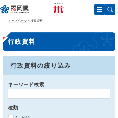
ペ
メ
ー
ニ
ジ
ュ
の
ー
トップページ
>
行政資料
先
を
頭
飛
本
で
ば
行政資料
す
し
文
。
て
本
文
へ
行政資料の絞り込み
キーワード検索
種類
A 総記