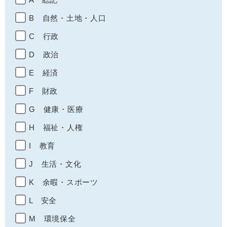
B 自然・土地・人口
C 行政
D 政治
E 経済
F 財政
G 健康・医療
H 福祉・人権
I 教育
J 生活・文化
K 余暇・スポーツ
L 安全
M 環境保全