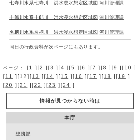
七寺川水系七寺川 洪水浸水想定区域図
河川管理課
十郎川水系十郎川 洪水浸水想定区域図
河川管理課
名柄川水系名柄川 洪水浸水想定区域図
河川管理課
同日の行政資料が次ページにもあります。
[
1
][
2
][
3
][
4
][
5
][
6
][
7
][
8
][
9
][
10
]
ページ：
[
11
][12][
13
][
14
][
15
][
16
][
17
][
18
][
19
]
[
20
][
21
][
22
][
23
][
24
]
情報が見つからない時は
本庁
総務部