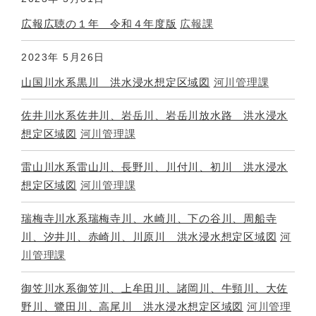
広報広聴の１年 令和４年度版
広報課
2023年
5月26日
山国川水系黒川 洪水浸水想定区域図
河川管理課
佐井川水系佐井川、岩岳川、岩岳川放水路 洪水浸水
想定区域図
河川管理課
雷山川水系雷山川、長野川、川付川、初川 洪水浸水
想定区域図
河川管理課
瑞梅寺川水系瑞梅寺川、水崎川、下の谷川、周船寺
川、汐井川、赤崎川、川原川 洪水浸水想定区域図
河
川管理課
御笠川水系御笠川、上牟田川、諸岡川、牛頸川、大佐
野川、鷺田川、高尾川 洪水浸水想定区域図
河川管理