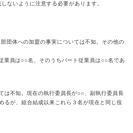
載しないように注意する必要があります。
部団体への加盟の事実については不知。その他の
業員は○○名、そのうちパート従業員は○○名であ
は不知。現在の執行委員長が○○、副執行委員長
認めるが、組合結成以来これら３名が現在と同じ役
。