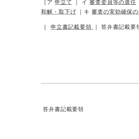
［ア
申立て
｜ イ
審査委員等の選任
和解・取下げ
｜キ
審査の実効確保の
［
申立書記載要領
｜ 答弁書記載要
答弁書記載要領