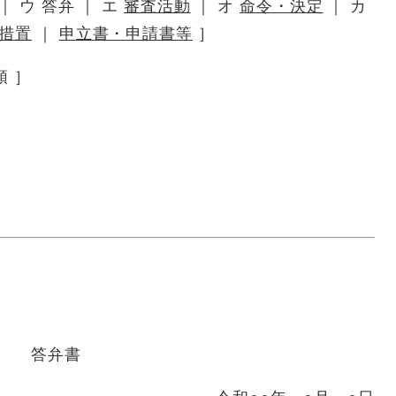
｜ ウ 答弁 ｜ エ
審査活動
｜ オ
命令・決定
｜ カ
措置
｜
申立書・申請書等
］
領 ］
答弁書