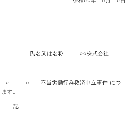
令和○○年 ○月 ○日
氏名又は名称 ○○株式会社
号 ○ ○ 不当労働行為救済申立事件 につ
します。
記