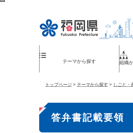
ペ
検
ー
索
ジ
エ
の
リ
先
ア
頭
へ
で
す
。
テーマから探す
組織
トップページ
>
テーマから探す
>
しごと・
本
答弁書記載要領
文