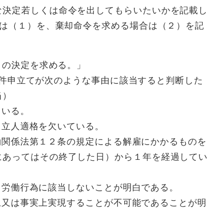
決定若しくは命令を出してもらいたいかを記載し
合は（１）を、棄却命令を求める場合は（２）を記
さい。
との決定を求める。」
申立てが次のような事由に該当すると判断した
当）
いる。
立人適格を欠いている。
関係法第１２条の規定による解雇にかかるものを
にあってはその終了した日）から１年を経過してい
労働行為に該当しないことが明白である。
又は事実上実現することが不可能であることが明