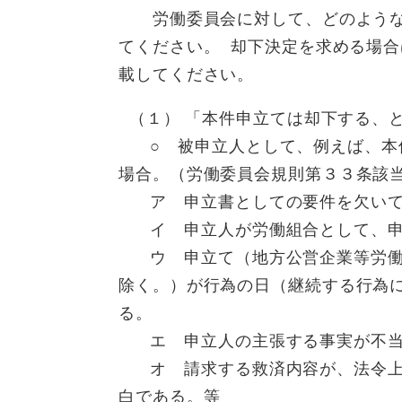
労働委員会に対して、どのような
てください。 却下決定を求める場
載してくだ
（１） 「本件申立ては却下する、
○ 被申立人として、例えば、本件
場合。（労働委員会規則第３３条該
ア 申立書としての要件を欠いて
イ 申立人が労働組合として、申
ウ 申立て（地方公営企業等労働
除く。）が行為の日（継続する行為
る。
エ 申立人の主張する事実が不当
オ 請求する救済内容が、法令上
白である。等