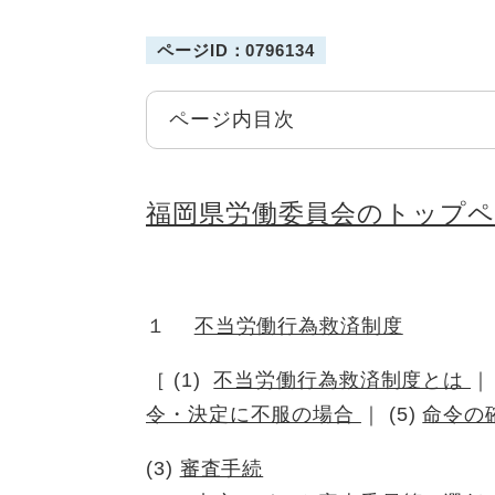
ページID：0796134
ページ内目次
福岡県労働委員会のトップ
１
不当労働行為救済制度
［ (1)
不当労働行為救済制度とは
｜
令・決定に不服の場合
｜ (5)
命令の
(3)
審査手続