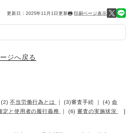
更新日：2025年11月1日更新
印刷ページ表示
ページへ戻る
 (2)
不当労働行為とは
｜ (3)審査手続 ｜ (4)
命
確定と使用者の履行義務
｜ (6)
審査の実施状況
]