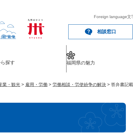
メニューを飛ばして本文へ
Foreign language
文
相談窓口
から探す
福岡県の魅力
産業・観光
>
雇用・労働
>
労働相談・労使紛争の解決
>
答弁書記