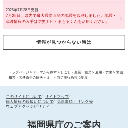
2026年7月28日更新
7月28日、県内で最大震度５弱の地震を観測しました。地震・
津波情報の入手は防災ナビ・まもるくんを活用ください。
情報が見つからない時は
トップページ
>
テーマから探す
>
しごと・産業・観光
>
雇用・労働
>
労働
相談・労使紛争の解決
>
１ 不当労働行為救済制度
このサイトについて
サイトマップ
個人情報の取扱いについて
免責事項・リンク等
ウェブアクセシビリティ
福岡県庁のご案内