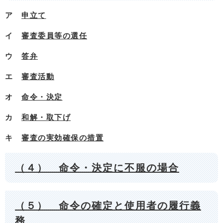
ア
申立て
イ
審査委員等の選任
ウ
答弁
エ
審査活動
オ
命令・決定
カ
和解・取下げ
キ
審査の実効確保の措置
（４） 命令・決定に不服の場合
（５） 命令の確定と使用者の履行義
務