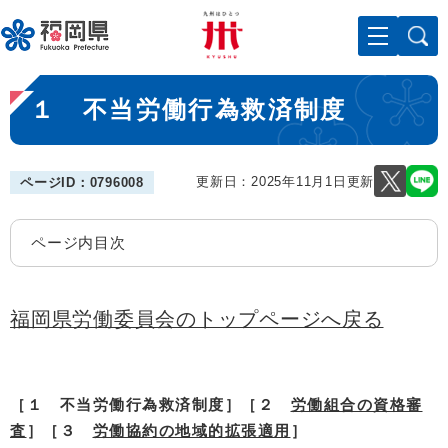
ペ
メニューを飛ばして本文へ
ー
ジ
の
本
先
１ 不当労働行為救済制度
文
頭
で
す
。
更新日：2025年11月1日更新
ページID：0796008
ページ内目次
福岡県労働委員会のトップページへ戻る
［１ 不当労働行為救済制度
］［２
労働組合の資格審
査
］［３
労働協約の地域的拡張適用
］