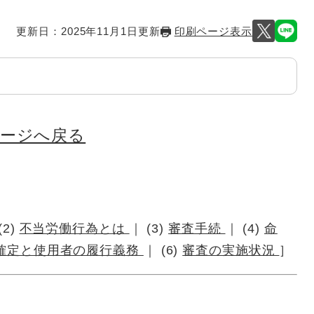
更新日：2025年11月1日更新
印刷ページ表示
ページへ戻る
(2)
不当労働行為とは
｜ (3)
審査手続
｜ (4)
命
確定と使用者の履行義務
｜ (6)
審査の実施状況
］