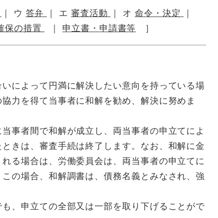
任
｜ ウ
答弁
｜ エ
審査活動
｜ オ
命令・決定
｜
確保の措置
｜
申立書・申請書等
］
いによって円満に解決したい意向を持っている場
の協力を得て当事者に和解を勧め、解決に努めま
当事者間で和解が成立し、両当事者の申立てによ
たときは、審査手続は終了します。なお、和解に金
まれる場合は、労働委員会は、両当事者の申立てに
、この場合、和解調書は、債務名義とみなされ、強
も、申立ての全部又は一部を取り下げることがで