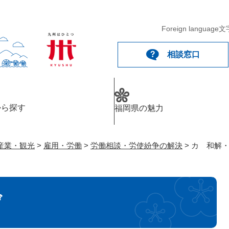
メニューを飛ばして本文へ
Foreign language
文
相談窓口
から探す
福岡県の魅力
産業・観光
>
雇用・労働
>
労働相談・労使紛争の解決
>
カ 和解
げ