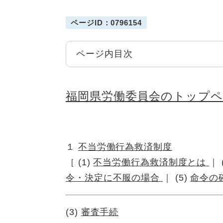
ページID：0796154
ページ内目次
福岡県労働委員会のトップ
１
不当労働行為救済制度
［ (1)
不当労働行為救済制度とは
｜ 
令・決定に不服の場合
｜ (5)
命令の
(3)
審査手続