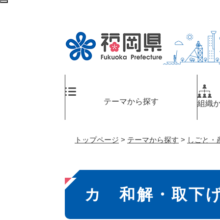
ペ
検
ー
索
ジ
エ
の
リ
先
ア
頭
へ
で
す
。
テーマから探す
組織
トップページ
>
テーマから探す
>
しごと・
本
カ 和解・取下
文