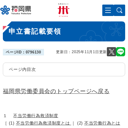
ペ
メニューを飛ばして本文へ
ー
ジ
の
本
先
申立書記載要領
文
頭
で
す
。
更新日：2025年11月1日更新
ページID：0796130
ページ内目次
福岡県労働委員会のトップページへ戻る
１
不当労働行為救済制度
［ (1)
不当労働行為救済制度とは
｜ (2)
不当労働行為とは