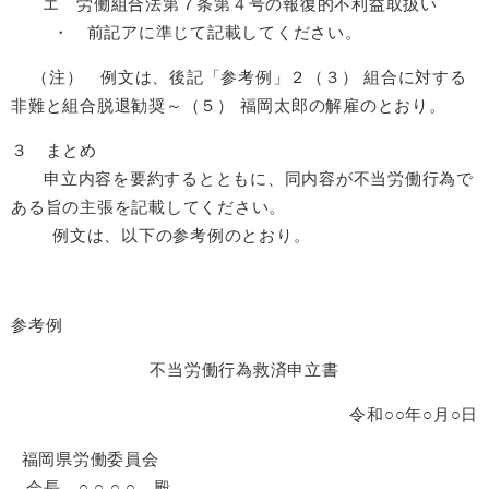
エ 労働組合法第７条第４号の報復的不利益取扱い
・ 前記アに準じて記載してください。
（注） 例文は、後記「参考例」２（３） 組合に対する
非難と組合脱退勧奨～（５） 福岡太郎の解雇のとおり。
３ まとめ
申立内容を要約するとともに、同内容が不当労働行為で
ある旨の主張を記載してください。
例文は、以下の参考例のとおり。
参考例
不当労働行為救済申立書
令和○○年○月○日
福岡県労働委員会
会長 ○ ○ ○ ○ 殿