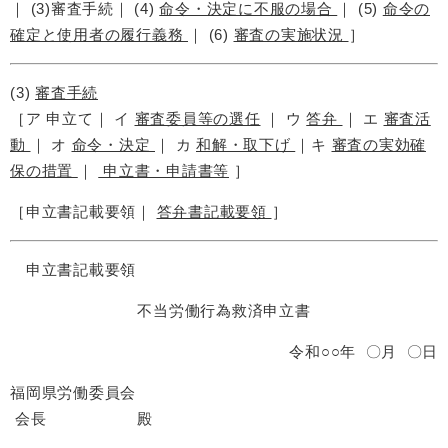
｜ (3)審査手続｜ (4)
命令・決定に不服の場合
｜ (5)
命令の
確定と使用者の履行義務
｜ (6)
審査の実施状況
］
(3)
審査手続
［ア 申立て｜ イ
審査委員等の選任
｜ ウ
答弁
｜ エ
審査活
動
｜ オ
命令・決定
｜ カ
和解・取下げ
｜キ
審査の実効確
保の措置
｜
申立書・申請書等
］
［申立書記載要領｜
答弁書記載要領
］
申立書記載要領
不当労働行為救済申立書
令和○○年 〇月 〇日
福岡県労働委員会
会長 殿