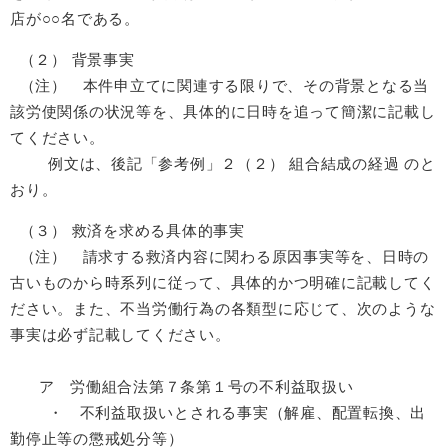
店が○○名である。
（２） 背景事実
（注） 本件申立てに関連する限りで、その背景となる当
該労使関係の状況等を、具体的に日時を追って簡潔に記載し
てください。
例文は、後記「参考例」２（２） 組合結成の経過 のと
おり。
（３） 救済を求める具体的事実
（注） 請求する救済内容に関わる原因事実等を、日時の
古いものから時系列に従って、具体的かつ明確に記載してく
ださい。また、不当労働行為の各類型に応じて、次のような
事実は必ず記載してください。
ア 労働組合法第７条第１号の不利益取扱い
・ 不利益取扱いとされる事実（解雇、配置転換、出
勤停止等の懲戒処分等）