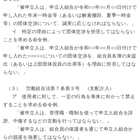
「被申立人は、申立人組合が令和○○年○○月○○日付けで
申し入れた年末一時金等（あるいは解雇撤回、夏季一時金
等）の団体交渉について、誠実に応じなければならない。」
イ 特定の理由によって団体交渉を拒否してはならない
ことを求める命令例。
「被申立人は、申立人組合が令和○○年○○月○○日付けで
申し入れた○○○○○についての団体交渉を、組合員名簿の未提
出（あるいは上部団体役員の出席等）を理由に拒否してはな
らない。」
（３） 労働組合法第７条第３号 （支配介入）
ア 使用者に対して、一定の行為を将来に向かって禁止
することを求める命令例。
「被申立人は、管理職・職制を使って申立人組合を誹
謗、中傷するなどの言動を行ってはならない。」
「被申立人は、組合員の保護者を通じて申立人組合か
らの脱退を強要してはならない。」