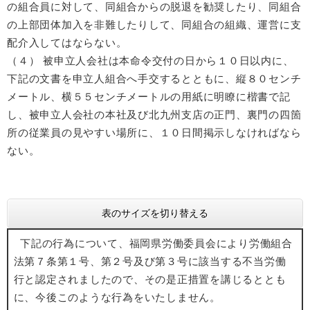
の組合員に対して、同組合からの脱退を勧奨したり、同組合
の上部団体加入を非難したりして、同組合の組織、運営に支
配介入してはならない。
（４） 被申立人会社は本命令交付の日から１０日以内に、
下記の文書を申立人組合へ手交するとともに、縦８０センチ
メートル、横５５センチメートルの用紙に明瞭に楷書で記
し、被申立人会社の本社及び北九州支店の正門、裏門の四箇
所の従業員の見やすい場所に、１０日間掲示しなければなら
ない。
表のサイズを切り替える
下記の行為について、福岡県労働委員会により労働組合
法第７条第１号、第２号及び第３号に該当する不当労働
行と認定されましたので、その是正措置を講じるととも
に、今後このような行為をいたしません。