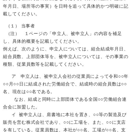
年月日、場所等の事実）を日時を追って具体的かつ明確に記
載してください。
（１） 当事者
（注） １ページの「申立人、被申立人」の内容を補足
し、具体的概要を記載してください。
例えば、次のように、申立人については、組合結成年月日、
組合員数、上部団体等を、被申立人については、その事業の
種類、従業員数等を記載してください。
ア 申立人は、被申立人会社の従業員によって令和○○年
○○月○○日に結成された労働組合で、結成時の組合員数は○○
名、現在は○○名である。
なお、結成と同時に上部団体である全国○○労働組合連
合会に加盟した。
イ 被申立人は、肩書地に本社を置き、○○等の製造及び
販売を営む株式会社であり、○○に工場を、また、○○に支店
を有している。従業員数は、本社が○○名、工場が○○名、支