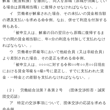
解雇（配置転換）を撤回し、同人を原職（原職が消滅してい
る場合は原職相当職）に復帰させなければならない。」
イ 労働者が解雇された場合、その未払いの賃金相当額
の遡及支払いを求める命令例。なお、併せて利息を付加する
例もある。
「被申立人は、解雇の日の翌日から原職に復帰するま
での間の賃金相当額に、年○分の利息を付加して支払わなけ
ればならない。」
ウ 労働者が昇級等において他組合員（又は非組合員）
より差別された場合、その是正を求める命令例。
「被申立人は、○○○○に対する令和○○年○○月○○日現在
における賃金等級を○級○号に是正し、すでに支払われた賃
金・一時金との差額を支払わなければならない。」
（２） 労働組合法第７条第２号 （団体交渉拒否・誠実
団交応諾）
ア 特定の交渉事項について、団体交渉の応諾を求める
命令例。