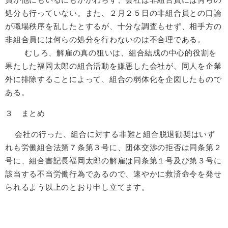
処分も行っていない。また、２月２５日の非組合員との口論
が職場秩序を乱したとするが、十分な調査もせず、相手方の
非組合員には何らの処分を行わないのは不合理である。
むしろ、解雇の真の狙いは、組合結成の中心的役割を
果たした福岡太郎の組合活動を嫌悪した会社が、同人を企業
外に排除することによって、組合の弱体化を企図したもので
ある。
３ まとめ
会社の行った、組合に対する非難と組合脱退勧奨はいず
れも労働組合法第７条第３号に、団体交渉の拒否は同条第２
号に、組合書記長福岡太郎の解雇は同条第１号及び第３号に
該当する不当労働行為であるので、速やかに救済命令を発せ
られるよう以上のとおり申し立てます。