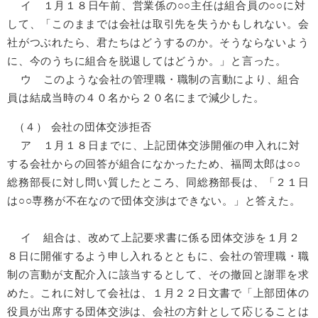
イ １月１８日午前、営業係の○○主任は組合員の○○に対
して、「このままでは会社は取引先を失うかもしれない。会
社がつぶれたら、君たちはどうするのか。そうならないよう
に、今のうちに組合を脱退してはどうか。」と言った。
ウ このような会社の管理職・職制の言動により、組合
員は結成当時の４０名から２０名にまで減少した。
（４） 会社の団体交渉拒否
ア １月１８日までに、上記団体交渉開催の申入れに対
する会社からの回答が組合になかったため、福岡太郎は○○
総務部長に対し問い質したところ、同総務部長は、「２１日
は○○専務が不在なので団体交渉はできない。」と答えた。
イ 組合は、改めて上記要求書に係る団体交渉を１月２
８日に開催するよう申し入れるとともに、会社の管理職・職
制の言動が支配介入に該当するとして、その撤回と謝罪を求
めた。これに対して会社は、１月２２日文書で「上部団体の
役員が出席する団体交渉は、会社の方針として応じることは