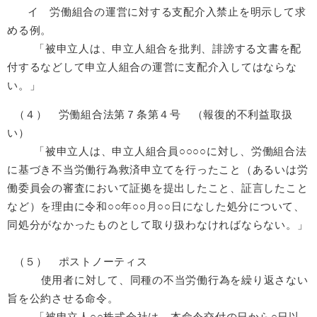
イ 労働組合の運営に対する支配介入禁止を明示して求
める例。
「被申立人は、申立人組合を批判、誹謗する文書を配
付するなどして申立人組合の運営に支配介入してはならな
い。」
（４） 労働組合法第７条第４号 （報復的不利益取扱
い）
「被申立人は、申立人組合員○○○○に対し、労働組合法
に基づき不当労働行為救済申立てを行ったこと（あるいは労
働委員会の審査において証拠を提出したこと、証言したこと
など）を理由に令和○○年○○月○○日になした処分について、
同処分がなかったものとして取り扱わなければならない。」
（５） ポストノーティス
使用者に対して、同種の不当労働行為を繰り返さない
旨を公約させる命令。
「被申立人○○株式会社は、本命令交付の日から○日以