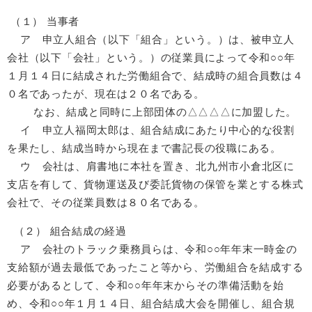
（１） 当事者
ア 申立人組合（以下「組合」という。）は、被申立人
会社（以下「会社」という。）の従業員によって令和○○年
１月１４日に結成された労働組合で、結成時の組合員数は４
０名であったが、現在は２０名である。
なお、結成と同時に上部団体の△△△△に加盟した。
イ 申立人福岡太郎は、組合結成にあたり中心的な役割
を果たし、結成当時から現在まで書記長の役職にある。
ウ 会社は、肩書地に本社を置き、北九州市小倉北区に
支店を有して、貨物運送及び委託貨物の保管を業とする株式
会社で、その従業員数は８０名である。
（２） 組合結成の経過
ア 会社のトラック乗務員らは、令和○○年年末一時金の
支給額が過去最低であったこと等から、労働組合を結成する
必要があるとして、令和○○年年末からその準備活動を始
め、令和○○年１月１４日、組合結成大会を開催し、組合規