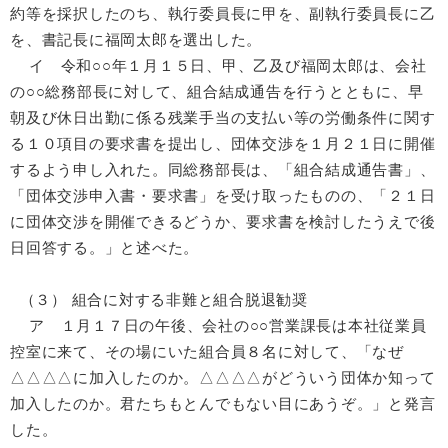
約等を採択したのち、執行委員長に甲を、副執行委員長に乙
を、書記長に福岡太郎を選出した。
イ 令和○○年１月１５日、甲、乙及び福岡太郎は、会社
の○○総務部長に対して、組合結成通告を行うとともに、早
朝及び休日出勤に係る残業手当の支払い等の労働条件に関す
る１０項目の要求書を提出し、団体交渉を１月２１日に開催
するよう申し入れた。同総務部長は、「組合結成通告書」、
「団体交渉申入書・要求書」を受け取ったものの、「２１日
に団体交渉を開催できるどうか、要求書を検討したうえで後
日回答する。」と述べた。
（３） 組合に対する非難と組合脱退勧奨
ア １月１７日の午後、会社の○○営業課長は本社従業員
控室に来て、その場にいた組合員８名に対して、「なぜ
△△△△に加入したのか。△△△△がどういう団体か知って
加入したのか。君たちもとんでもない目にあうぞ。」と発言
した。