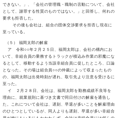
できない。」、「会社の管理職・職制の言動について、会社
として、謝罪する性質のものではない。」と回答し、何れの
要求も拒否した。
その後も会社は、組合の団体交渉要求を拒否し現在に
至っている。
（５） 福岡太郎の解雇
ア 令和○○年２月２５日、福岡太郎は、会社の構内にお
いて、非組合員の乗務するトラックが積込み作業の邪魔にな
るとして、移動するよう当該非組合員に促したところ、口論
となった。その場は組合員○○の仲裁によって収まったもの
の、福岡太郎は出発時刻が遅れ、取引先より注意を受けるに
至った。
イ ２月２８日、会社は、福岡太郎を勤務成績不良等を
理由に、就業規則に基づき文書で同日付けの解雇を通告し
た。これについて会社は、遅刻、早退が多いことを解雇理由
のひとつとしているが、同人よりも遅刻、早退が多い非組合
員が他にもいるにもかかわらず、会社は非組合員には何らの