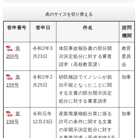
表のサイズを切り替える
答申番号
答申日
件名
諮問
機関
第
令和2年3
体罰事故報告書の部分開
教育
200号
月23日
示決定処分に対する審査
委員
請求（高校教育課）
会
第
令和2年2
砂防施設でイノシシが脱
知事
199号
月25日
出不能となったことに関
する文書の部分開示決定
処分に対する審査請求
第
令和元年
産業廃棄物処分業に係る
知事
198号
12月23日
許可の条件に関する文書
の非開示決定処分に対す
る審査請求（平成30年5月