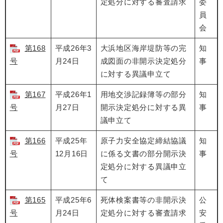
定処分に対する審査請求
委
員
会
第168
平成26年3
大浜地区海岸堤防等の完
知
号
月24日
成図面の非開示決定処分
事
に対する異議申立て
第167
平成26年1
用地交渉記録簿等の部分
知
号
月27日
開示決定処分に対する異
事
議申立て
第166
平成25年
原子力安全協定締結協議
知
号
12月16日
に係る文書の部分開示決
事
定処分に対する異議申立
て
第165
平成25年6
死体検案書等の非開示決
公
号
月24日
定処分に対する審査請求
安