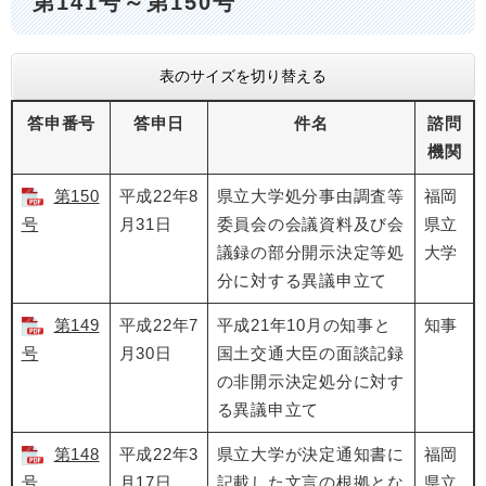
第141号～第150号
表のサイズを切り替える
答申番号
答申日
件名
諮問
機関
第150
平成22年8
県立大学処分事由調査等
福岡
号
月31日
委員会の会議資料及び会
県立
議録の部分開示決定等処
大学
分に対する異議申立て
第149
平成22年7
平成21年10月の知事と
知事
号
月30日
国土交通大臣の面談記録
の非開示決定処分に対す
る異議申立て
第148
平成22年3
県立大学が決定通知書に
福岡
号
月17日
記載した文言の根拠とな
県立