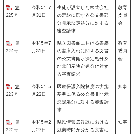
第
令和5年7
生徒が設立した株式会社
教育
225号
月31日
の定款に関する公文書部
委員
分開示決定処分に対する
会
審査請求
第
令和5年7
県立図書館における書籍
教育
224号
月31日
の書庫入れに関する文書
委員
の公文書開示決定処分及
会
び非開示決定処分に対す
る審査請求
第
令和5年5
医療保護入院制度の実施
知事
223号
月22日
基準に係る公文書非開示
決定処分に対する審査請
求
第
令和5年2
県民情報広報課における
知事
222号
月27日
残業時間が分かる文書に