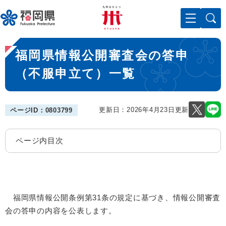
ペ
メニューを飛ばして本文へ
ー
ジ
の
本
先
福岡県情報公開審査会の答申
文
頭
で
（不服申立て）一覧
す
。
更新日：2026年4月23日更新
ページID：0803799
ページ内目次
福岡県情報公開条例第31条の規定に基づき、情報公開審査
会の答申の内容を公表します。