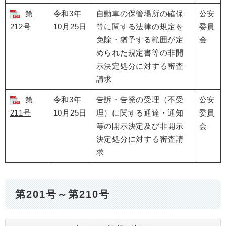
第
令和3年
自動車の保管場所の確保
公安
212号
10月25日
等に関する法律の規定を
委員
免除・猶予する範囲が定
会
められた規定書等の非開
示決定処分に対する審査
請求
第
令和3年
告訴・告発の受理（不受
公安
211号
10月25日
理）に関する通達・通知
委員
等の開示決定及び非開示
会
決定処分に対する審査請
求
第201号～第210号