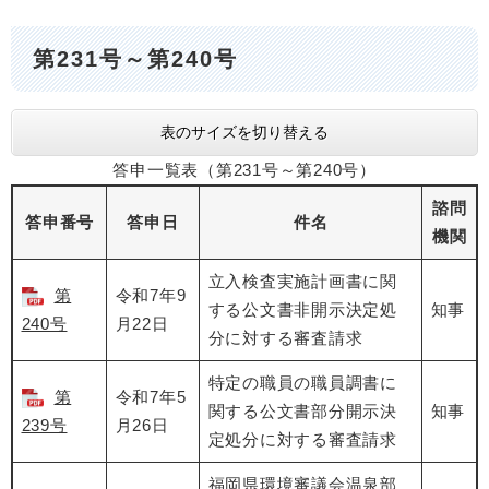
第231号～第240号
表のサイズを切り替える
答申一覧表（第231号～第240号）
諮問
答申番号
答申日
件名
機関
立入検査実施計画書に関
第
令和7年9
する公文書非開示決定処
知事
240号
月22日
分に対する審査請求
特定の職員の職員調書に
第
令和7年5
関する公文書部分開示決
知事
239号
月26日
定処分に対する審査請求
福岡県環境審議会温泉部