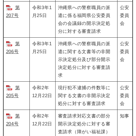
第
令和3年1
沖縄県への警察職員の派
公安
207号
月25日
遣に係る福岡県公安委員
委員
会の会議録の開示決定処
会
分に対する審査請求
第
令和3年1
沖縄県への警察職員の派
公安
206号
月25日
遣に関する文書等の非開
委員
示決定処分及び部分開示
会
決定処分に対する審査請
求
第
令和2年
現行犯不逮捕の件数等に
公安
205号
12月22日
関する文書の非開示決定
委員
処分に対する審査請求
会
第
令和2年
審査請求対応文書の部分
知事
204号
12月22日
開示決定処分に対する審
査請求（障がい福祉課）