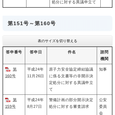
処分に対する異議申立て
第151号～第160号
表のサイズを切り替える
答申番号
答申日
件名
諮問
機関
第
平成24年
原子力安全協定締結協議
知事
160号
11月26日
に係る文書等の非開示決
定処分に対する異議申立
て
第
平成24年
警備計画の部分開示決定
公安
159号
8月27日
処分に対する審査請求
委員
会