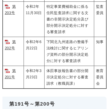
第
令和2年
特定事業費補助金に係る
監査
203号
11月30日
住民監査請求に関する文
委員
書の非開示決定処分及び
部分開示決定処分に対す
る審査請求
第
令和2年6
下関北九州道路の整備手
知事
202号
月22日
法検討に関するヒアリン
グ資料の部分開示決定処
分に対する審査請求
第
令和2年3
体罰事故報告書の部分開
教育
201号
月23日
示決定処分に対する審査
委員
請求（教職員課）
会
第191号～第200号