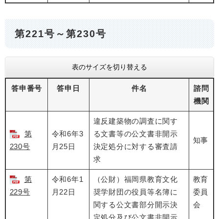
第221号～第230号
表のサイズを切り替える
答申番号
答申日
件名
諮問
機関
違反建築物の調査に関す
第
令和6年3
る文書等の公文書非開示
知事
230号
月25日
決定処分に対する審査請
求
第
令和6年1
（公財）福岡県教育文化
教育
229号
月22日
奨学財団の役員等名簿に
委員
関する公文書部分開示決
会
定処分及び公文書非開示