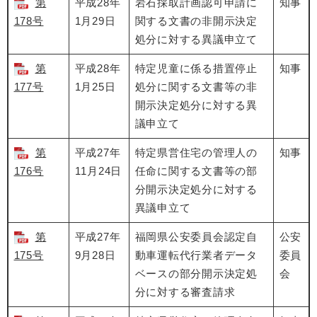
第
平成28年
岩石採取計画認可申請に
知事
178号
1月29日
関する文書の非開示決定
処分に対する異議申立て
第
平成28年
特定児童に係る措置停止
知事
177号
1月25日
処分に関する文書等の非
開示決定処分に対する異
議申立て
第
平成27年
特定県営住宅の管理人の
知事
176号
11月24日
任命に関する文書等の部
分開示決定処分に対する
異議申立て
第
平成27年
福岡県公安委員会認定自
公安
175号
9月28日
動車運転代行業者データ
委員
ベースの部分開示決定処
会
分に対する審査請求