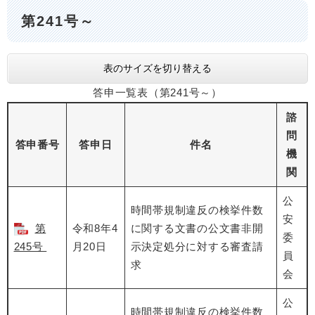
第241号～
表のサイズを切り替える
答申一覧表（第241号～）
諮
問
答申番号
答申日
件名
機
関
公
時間帯規制違反の検挙件数
安
第
令和8年4
に関する文書の公文書非開
委
245号
月20日
示決定処分に対する審査請
員
求
会
公
時間帯規制違反の検挙件数