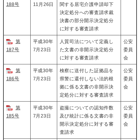
188号
11月26日
関する居宅介護申請却下
決定処分への審査請求裁
決書の部分開示決定処分
に対する審査請求
第
平成30年
人質司法について定義し
公安
187号
7月23日
た文書の非開示決定処分
委員
に対する審査請求
会
第
平成30年
検察に送付した証拠品を
公安
186号
7月23日
県警に還付しない法的根
委員
拠に係る文書の非開示決
会
定処分に対する審査請求
第
平成30年
盗撮についての認知件数
公安
185号
7月23日
及び統計に係る文書の非
委員
開示決定処分に対する審
会
査請求