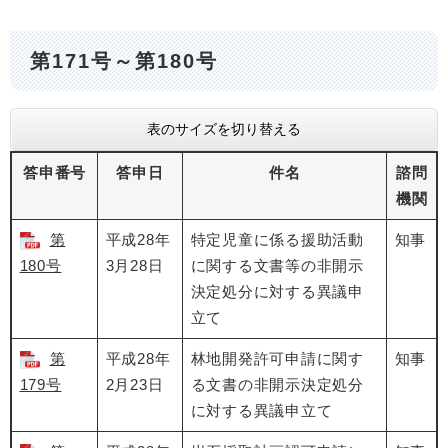
第171号～第180号
表のサイズを切り替える
答申番号
答申日
件名
諮問
機関
第
平成28年
特定児童に係る援助活動
知事
180号
3月28日
に関する文書等の非開示
決定処分に対する異議申
立て
第
平成28年
林地開発許可申請に関す
知事
179号
2月23日
る文書の非開示決定処分
に対する異議申立て