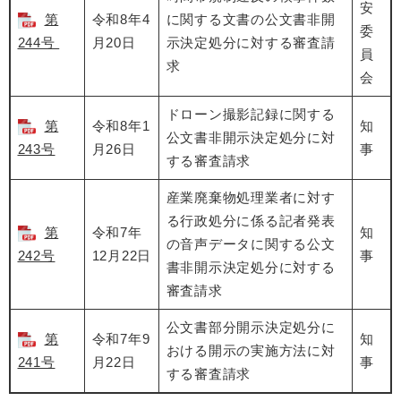
安
第
令和8年4
に関する文書の公文書非開
委
244号
月20日
示決定処分に対する審査請
員
求
会
ドローン撮影記録に関する
第
令和8年1
知
公文書非開示決定処分に対
243号
月26日
事
する審査請求
産業廃棄物処理業者に対す
る行政処分に係る記者発表
第
令和7年
知
の音声データに関する公文
242号
12月22日
事
書非開示決定処分に対する
審査請求
公文書部分開示決定処分に
第
令和7年9
知
おける開示の実施方法に対
241号
月22日
事
する審査請求