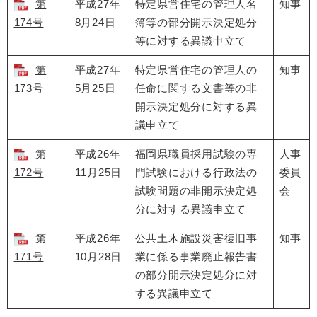
第
平成27年
特定県営住宅の管理人名
知事
174号
8月24日
簿等の部分開示決定処分
等に対する異議申立て
第
平成27年
特定県営住宅の管理人の
知事
173号
5月25日
任命に関する文書等の非
開示決定処分に対する異
議申立て
第
平成26年
福岡県職員採用試験の専
人事
172号
11月25日
門試験における行政法の
委員
試験問題の非開示決定処
会
分に対する異議申立て
第
平成26年
公共土木施設災害復旧事
知事
171号
10月28日
業に係る事業廃止報告書
の部分開示決定処分に対
する異議申立て