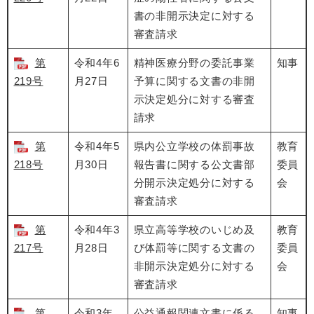
書の非開示決定に対する
審査請求
第
令和4年6
精神医療分野の委託事業
知事
219号
月27日
予算に関する文書の非開
示決定処分に対する審査
請求
第
令和4年5
県内公立学校の体罰事故
教育
218号
月30日
報告書に関する公文書部
委員
分開示決定処分に対する
会
審査請求
第
令和4年3
県立高等学校のいじめ及
教育
217号
月28日
び体罰等に関する文書の
委員
非開示決定処分に対する
会
審査請求
第
令和3年
公益通報関連文書に係る
知事