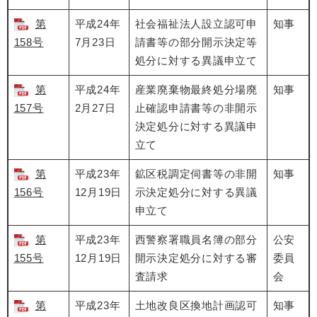
第
平成24年
社会福祉法人設立認可申
知事
158号
7月23日
請書等の部分開示決定等
処分に対する異議申立て
第
平成24年
産業廃棄物最終処分場廃
知事
157号
2月27日
止確認申請書等の非開示
決定処分に対する異議申
立て
第
平成23年
鉱区税調定伺書等の非開
知事
156号
12月19日
示決定処分に対する異議
申立て
第
平成23年
西警察署職員名簿の部分
公安
155号
12月19日
開示決定処分に対する審
委員
査請求
会
第
平成23年
土地改良区換地計画認可
知事