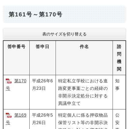
第161号～第170号
表のサイズを切り替える
答申番号
答申日
件名
諮
問
機
関
第170
平成26年6
特定私立学校における進
知
号
月23日
路変更事案ごとの経緯の
事
非開示決定処分に対する
異議申立て
第169
平成26年5
特定個人に係る押収物品
公
号
月26日
保管リスト等の非開示決
安