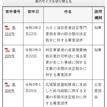
表のサイズを切り替える
答申番号
答申日
件名
諮問
機関
第
令和3年3
カネミ油症患者診定専門
知事
210号
月22日
委員名簿の部分開示決定
処分に対する審査請求
第
令和3年3
特定事業者の産業廃棄物
知事
209号
月22日
処分業許可申請に係る変
更が生じた事績に関する
文書の非開示決定処分に
対する審査請求
第
令和3年1
広域緊急援助隊員に支給
公安
208号
月25日
した給与総額に関する文
委員
書の非開示決定処分に対
会
する審査請求