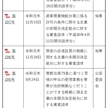
16日開示請求分）
第
令和元年
産業廃棄物処分業に係る
知事
197号
12月23日
許可の条件に関する文書
の非開示決定処分に対す
る審査請求（平成30年4月
11日開示請求分）
第
令和元年
県道の歩道設置の根拠に
知事
196号
11月26日
関する文書の非開示決定
処分に対する審査請求
第
令和元年
警察法第79条に基づく苦
公安
195号
9月24日
情の申出の受理業務を警
委員
察が法的根拠なく行うこ
会
とができる根拠に係る文
書の非開示決定処分に対
する審査請求