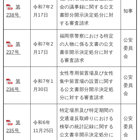
第
令和7年2
会の議事録に関する公文
知事
238号
月17日
書部分開示決定処分に対
する審査請求
福岡県警察における特定
公安
第
令和7年2
の人物に係る文書の公文
委員
237号
月17日
書非開示決定処分に対す
会
る審査請求
女性専用留置場及び女性
公安
第
令和7年1
集中留置場の設置に関す
委員
236号
月30日
る公文書部分開示決定処
会
分に対する審査請求
特定場所及び特定期間の
交通違反取締りにおける
公安
第
令和6年
検挙の統計記録に関する
委員
235号
11月25日
公文書非開示決定処分に
会