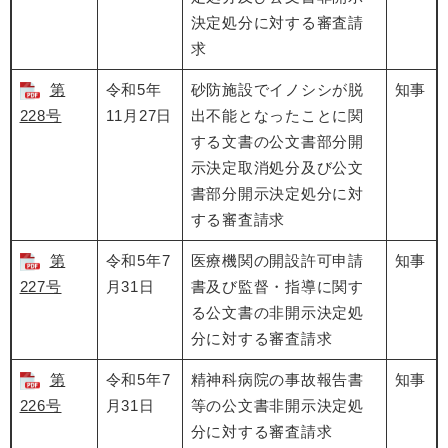
決定処分に対する審査請
求
第
令和5年
砂防施設でイノシシが脱
知事
228号
11月27日
出不能となったことに関
する文書の公文書部分開
示決定取消処分及び公文
書部分開示決定処分に対
する審査請求
第
令和5年7
医療機関の開設許可申請
知事
227号
月31日
書及び監督・指導に関す
る公文書の非開示決定処
分に対する審査請求
第
令和5年7
精神科病院の事故報告書
知事
226号
月31日
等の公文書非開示決定処
分に対する審査請求