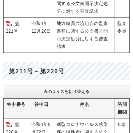
関する公文書開示決定処
分に対する審査請求
第
令和4年
地方職員共済組合の監査
監査
221号
12月26日
書類に関する公文書非開
委員
示決定処分に対する審査
請求
第211号～第220号
表のサイズを切り替える
答申番号
答申日
件名
諮問
機関
第
令和4年8
新型コロナウイルス感染
知事
220号
月22日
症の陽性者に関する公文