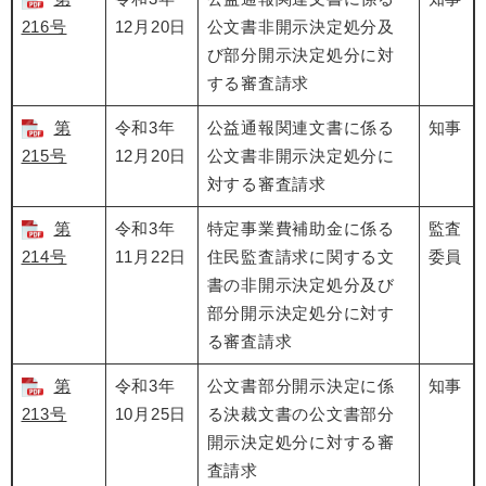
216号
12月20日
公文書非開示決定処分及
び部分開示決定処分に対
する審査請求
第
令和3年
公益通報関連文書に係る
知事
215号
12月20日
公文書非開示決定処分に
対する審査請求
第
令和3年
特定事業費補助金に係る
監査
214号
11月22日
住民監査請求に関する文
委員
書の非開示決定処分及び
部分開示決定処分に対す
る審査請求
第
令和3年
公文書部分開示決定に係
知事
213号
10月25日
る決裁文書の公文書部分
開示決定処分に対する審
査請求