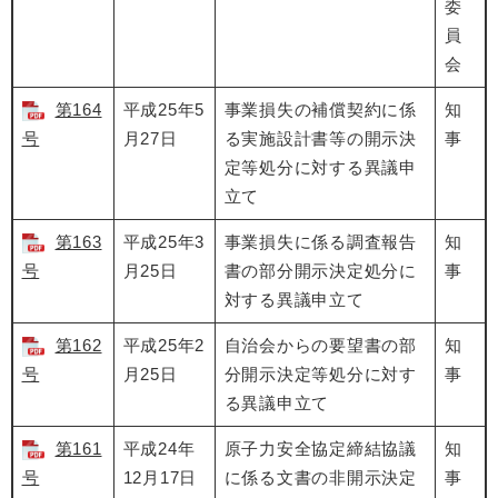
委
員
会
第164
平成25年5
事業損失の補償契約に係
知
号
月27日
る実施設計書等の開示決
事
定等処分に対する異議申
立て
第163
平成25年3
事業損失に係る調査報告
知
号
月25日
書の部分開示決定処分に
事
対する異議申立て
第162
平成25年2
自治会からの要望書の部
知
号
月25日
分開示決定等処分に対す
事
る異議申立て
第161
平成24年
原子力安全協定締結協議
知
号
12月17日
に係る文書の非開示決定
事