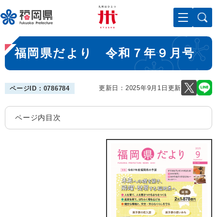
ペ
メニューを飛ばして本文へ
ー
ジ
の
本
先
福岡県だより 令和７年９月号
文
頭
で
す
。
更新日：2025年9月1日更新
ページID：0786784
ページ内目次