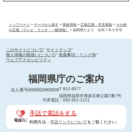
トップページ
>
テーマから探す
>
県政情報
>
広報広聴・意見募集
>
その他
の広報（テレビ・ラジオ・一般情報）
>
福岡県だより 令和７年９月号
このサイトについて
サイトマップ
個人情報の取扱いについて
免責事項・リンク等
ウェブアクセシビリティ
福岡県庁のご案内
〒812-8577
法人番号6000020400009
福岡県福岡市博多区東公園7番7号
代表電話：092-651-1111
手話で電話をする
利用方法：
手話リンクについて
をご覧ください。