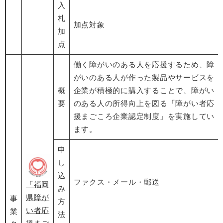
入
札
加点対象
加
点
働く障がいのある人を応援するため、障
がいのある人が作った製品やサービスを
概
企業が積極的に購入することで、障がい
要
のある人の所得向上を図る「障がい者応
援まごころ企業認定制度」を実施してい
ます。
申
し
込
ファクス・メール・郵送
「福岡
み
県障が
事
方
い者応
業
法