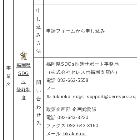
申
し
込
申請フォームから申し込み
み
方
法
福岡県SDGs推進サポート事務局
福岡県
事
（株式会社セレスポ福岡支店内）
SDG
業
電話 092-663-5558
ｓ
問
名
メー
登録制
い
ル fukuoka_sdgs_support@cerespo.co.jp
度
合
わ
政策企画部 企画総務課​
せ
電話 092-643-3220
先
ファクス 092-643-3160
メール
kikakusou-