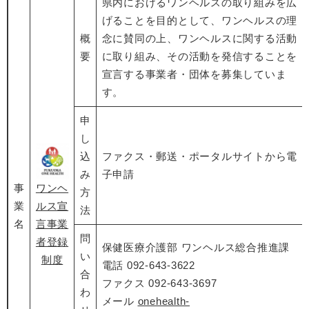
県内におけるワンヘルスの取り組みを広
げることを目的として、ワンヘルスの理
概
念に賛同の上、ワンヘルスに関する活動
要
に取り組み、その活動を発信することを
宣言する事業者・団体を募集していま
す。
申
し
込
ファクス・郵送・ポータルサイトから電
み
子申請
事
ワンヘ
方
業
ルス宣
法
名
言事業
問
者登録
保健医療介護部 ワンヘルス総合推進課
い
制度
電話 092‐643‐3622
合
ファクス 092-643-3697
わ
メール
onehealth-