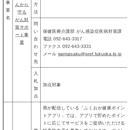
事
方
んから
業
法
守る
名
がん対
問
策サポ
い
保健医療介護部 がん感染症疾病対策課
ート事
合
電話 092-643-3317
業
わ
ファクス 092-643-3331
せ
メール
gantaisaku@pref.fukuoka.lg.jp
先
入
札
加点対象
加
点
県が配信している「ふくおか健康ポイン
トアプリ」では、アプリで貯めたポイン
トに応じてサービスをご提供いただける