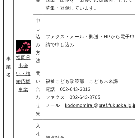
募集・登録しています。
申
し
込
ファクス・メール・郵送・HPから電子申
み
請で申し込み
方
福岡県
事
法
出会
業
問
い・結
名
い
福祉こども政策部 こども未来課
婚応援
合
電話 092-643-3013
事業
わ
ファクス 092-643-3765
せ
メール
kodomomirai@pref.fukuoka.lg.jp
先
入
札
加点対象