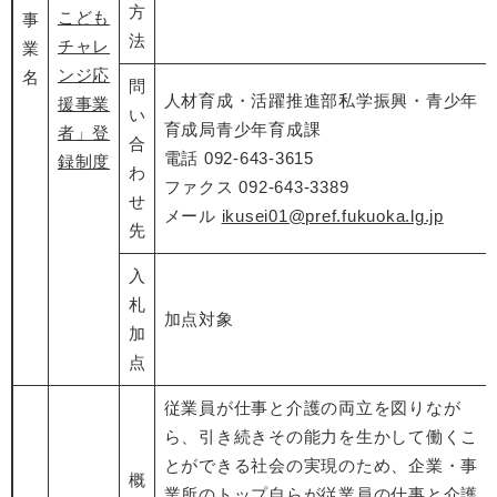
方
こども
事
法
チャレ
業
ンジ応
名
問
人材育成・活躍推進部私学振興・青少年
援事業
い
育成局青少年育成課
者」登
合
​電話 092-643-3615
録制度
わ
​ファクス 092-643-3389
せ
メール
ikusei01@pref.fukuoka.lg.jp
先
入
札
加点対象
加
点
従業員が仕事と介護の両立を図りなが
ら、引き続きその能力を生かして働くこ
とができる社会の実現のため、企業・事
概
業所のトップ自らが従業員の仕事と介護