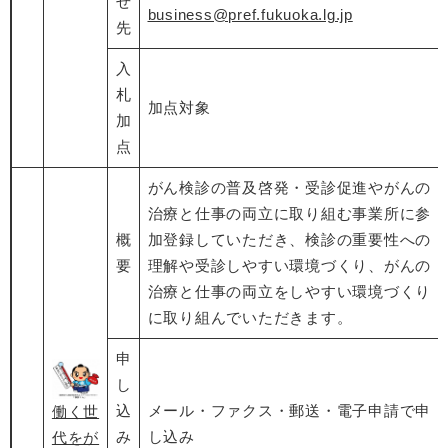
せ
business@pref.fukuoka.lg.jp
先
入
札
加点対象
加
点
がん検診の普及啓発・受診促進やがんの
治療と仕事の両立に取り組む事業所に参
概
加登録していただき、検診の重要性への
要
理解や受診しやすい環境づくり、がんの
治療と仕事の両立をしやすい環境づくり
に取り組んでいただきます。
申
し
込
メール・ファクス・郵送・電子申請で申
​働く世
み
し込み
代をが