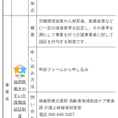
加
点
労働環境改善や人材育成、処遇改善など
概
に一定の達成基準を設定し、その基準を
要
満たして事業を行う介護事業者に対して
認証を付与する制度です。
申
し
込
申請フォームから申し込み
み
方
福岡県
事
法
働きや
業
すい介
問
名
保健医療介護部 高齢者地域包括ケア推進
護職場
い
課 介護人材確保対策室
認証制
合
電話 092-643-3327
度
わ