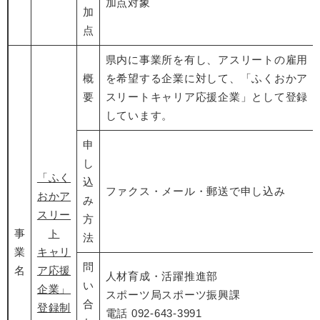
加点対象
加
点
県内に事業所を有し、アスリートの雇用
概
を希望する企業に対して、「ふくおかア
要
スリートキャリア応援企業」として登録
しています。
申
し
「ふく
込
ファクス・メール・郵送で申し込み
おかア
み
スリー
方
事
ト
法
業
キャリ
問
名
ア応援
人材育成・活躍推進部
い
企業」
スポーツ局スポーツ振興課
合
登録制
電話 092-643-3991