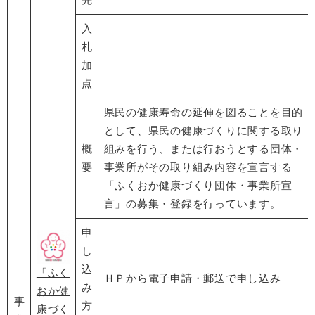
入
札
加
点
県民の健康寿命の延伸を図ることを目的
として、県民の健康づくりに関する取り
概
組みを行う、または行おうとする団体・
要
事業所がその取り組み内容を宣言する
「ふくおか健康づくり団体・事業所宣
言」の募集・登録を行っています。
申
し
込
「ふく
ＨＰから電子申請・郵送で申し込み
み
おか健
事
方
康づく