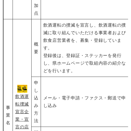
加
点
飲酒運転の撲滅を宣言し、飲酒運転の撲
滅に取り組んでいただける事業者および
飲食店営業者を、募集・登録していま
概
す。
要
登録後は、登録証・ステッカーを発行
し、県ホームページで取組内容の紹介な
どを行います。
申
し
​飲酒運
込
メール・電子申請・ファクス・郵送で申
転撲滅
み
し込み
事
宣言企
方
業
業・宣
法
名
言の店