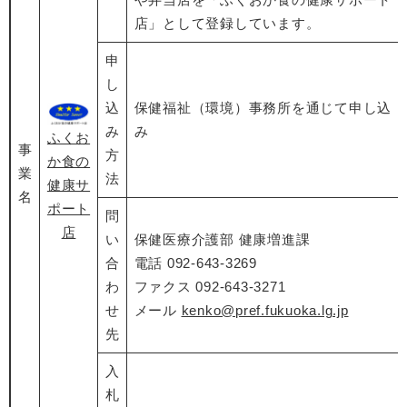
店」として登録しています。
申
し
込
保健福祉（環境）事務所を通じて申し込
み
み
ふくお
事
方
か食の
業
法
健康サ
名
ポート
問
店
い
保健医療介護部 健康増進課
合
電話 092-643-3269
わ
ファクス 092-643-3271
せ
メール
kenko@pref.fukuoka.lg.jp
先
入
札