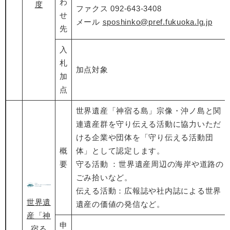
わ
度
ファクス 092-643-3408
せ
メール
sposhinko@pref.fukuoka.lg.jp
先
入
札
加点対象
加
点
世界遺産「神宿る島」宗像・沖ノ島と関
連遺産群を守り伝える活動に協力いただ
ける企業や団体を「守り伝える活動団
概
体」として認定します。
要
守る活動 ：世界遺産周辺の海岸や道路の
ごみ拾いなど。
伝える活動：広報誌や社内誌による世界
世界遺
遺産の価値の発信など。
産「神
申
宿る