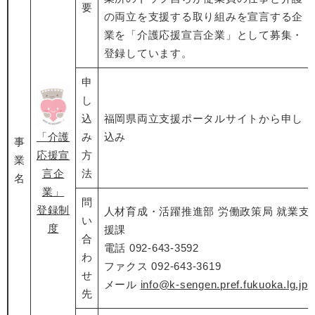
要
の両立を支援する取り組みを宣言する企
業を「介護応援宣言企業」として募集・
登録しています。
申
し
込
福岡県両立支援ポータルサイトから申し
み
込み
「介護
事
方
応援宣
業
法
言企
名
業」
問
登録制
人材育成・活躍推進部 労働政策局 就業支
い
度
援課
合
電話 092-643-3592
わ
ファクス 092-643-3619
せ
メール
info@k-sengen.pref.fukuoka.lg.jp
先