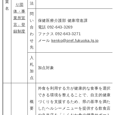
業
法
り団
名
体・事
問
業所宣
い
保健医療介護部 健康増進課
言」登
合
電話 092-643-3269
録制度
わ
ファクス 092-643-3271
せ
メール
kenko@pref.fukuoka.lg.jp
先
入
札
加点対象
加
点
外食を利用する方が健康的な食事を選択
できる環境を整えることで、自主的健康
概
づくりを支援するため、県の基準を満た
要
したヘルシーメニューを提供する飲食店
や弁当店を「ふくおか食の健康サポート