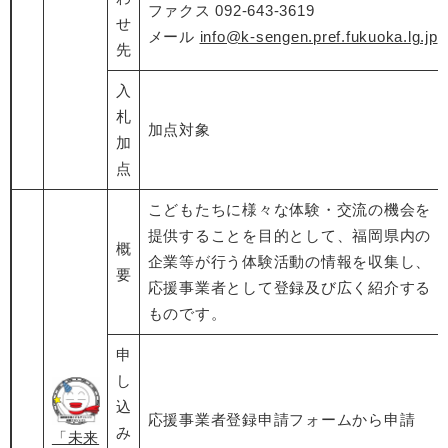
ファクス 092-643-3619
せ
メール
info@k-sengen.pref.fukuoka.lg.jp
先
入
札
加点対象
加
点
こどもたちに様々な体験・交流の機会を
提供することを目的として、福岡県内の
概
企業等が行う体験活動の情報を収集し、
要
応援事業者として登録及び広く紹介する
ものです。
申
し
込
応援事業者登録申請フォームから申請
み
「未来