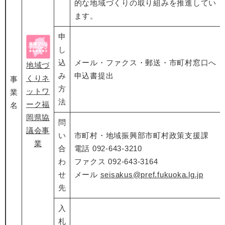
的な地域づくりの取り組みを推進してい
ます。
申
し
込
メール・ファクス・郵送・市町村窓口へ
地域づ
み
申込書提出
くりネ
事
方
ットワ
業
法
ーク福
名
岡県協
問
議会事
い
市町村・地域振興部市町村政策支援課
業
合
電話 092-643-3210
わ
ファクス 092-643-3164
せ
メール
seisakus@pref.fukuoka.lg.jp
先
入
札