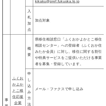
kikaku@pref.fukuoka.lg.jp
入
札
加点対象
加
点
県移住相談窓口「ふくおかよかとこ移住
相談センター」への登録者（ふくおか住
概
みたか会員）に対し、移住に関する割引
要
や特典サービスをご提供いただける事業
者を募集・登録しています。
申
ふくお
し
かよか
込
メール・ファクスで申し込み
とこ移
み
住応援
方
事
企業
法
業