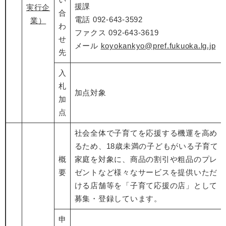
援課
実行企
合
電話 092-643-3592
業）
わ
ファクス 092-643-3619
せ
メール
koyokankyo​@pref.fukuoka.lg.jp
先
入
札
加点対象
加
点
社会全体で子育てを応援する機運を高め
るため、18歳未満の子どもがいる子育て
概
家庭を対象に、商品の割引や粗品のプレ
要
ゼントなど様々なサービスを提供いただ
ける店舗等を「子育て応援の店」として
募集・登録しています。
申