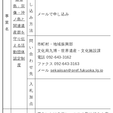
し
島」宗
込
像・沖
メールで申し込み
事
み
ノ島と
業
方
関連遺
名
法
産群を
守り伝
問
市町村・地域振興部
える活
い
文化局九博・世界遺産・文化施設課
動団体
合
電話 092-643-3162
認定制
わ
ファクス 092-643-3163
度
せ
​メール
sekaiisan＠pref.fukuoka.lg.jp
先
入
札
加
点