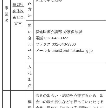
み
福岡県
事
方
身体拘
業
法
束ゼロ
名
宣言
問
い
保健医療介護部 介護保険課
合
電話 092-643-3322
わ
ファクス 092-643-3309
せ
メール
k-unei@pref.fukuoka.lg.jp
先
入
札
加
点
若者の出会い・結婚を応援するため、出
概
会いの場の提供などを行っていただける
要
企業・団体を「出会い応援団体」として