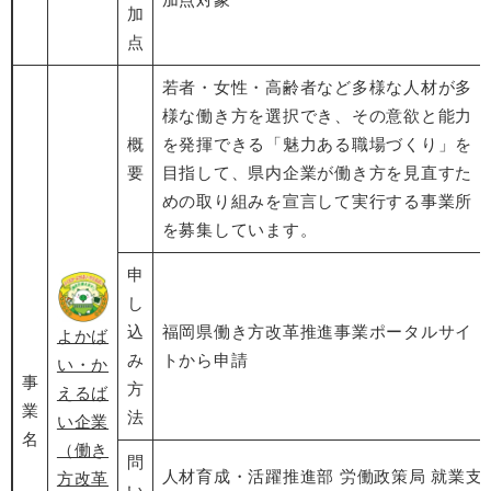
加
点
若者・女性・高齢者など多様な人材が多
様な働き方を選択でき、その意欲と能力
概
を発揮できる「魅力ある職場づくり」を
要
目指して、県内企業が働き方を見直すた
めの取り組みを宣言して実行する事業所
を募集しています。
申
し
込
福岡県働き方改革推進事業ポータルサイ
よかば
み
トから申請
い・か
事
方
えるば
業
法
い企業
名
（働き
問
人材育成・活躍推進部 労働政策局 就業支
方改革
い