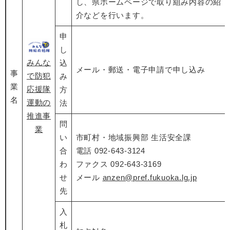
し、県ホームページで取り組み内容の紹
介などを行います。
申
し
みんな
込
メール・郵送・電子申請で申し込み
事
で防犯
み
業
応援隊
方
名
運動の
法
推進事
問
業
い
市町村・地域振興部 生活安全課
合
電話 092-643-3124
わ
ファクス 092-643-3169
せ
メール
anzen@pref.fukuoka.lg.jp
先
入
札