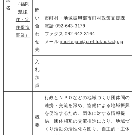
（福岡
名
問
県移
い
市町村・地域振興部市町村政策支援課
住・定
合
電話 092-643-3179
住促進
わ
ファクス 092-643-3164
事業）
せ
メール
ijuu-teijuu@pref.fukuoka.lg.jp
先
入
札
加
点
行政とＮＰＯなどの地域づくり団体間の
連携・交流を深め、協働による地域振興
を促進するため、団体に対する情報提
概
供、団体相互の交流推進により、地域づ
要
くり活動の活性化を図り、自主的・主体