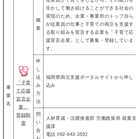
生かして働き続けることができる社会の
実現のため、企業・事業所のトップ自ら
概
が従業員の仕事と子育ての両立を支援す
要
る取り組みを宣言する企業を「子育て応
援宣言企業」として募集・登録していま
す。
申
し
込
福岡県両立支援ポータルサイトから申し
「子育
み
込み
事
て応援
方
業
宣言企
法
名
業」
問
登録制
人材育成・活躍推進部 労働政策局 就業支
い
度
援課
合
電話 092-643-3592
わ