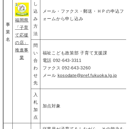
し
込
メール・ファクス・郵送・ＨＰの申込フ
み
ォームから申し込み
​福岡県
事
方
「子育
業
法
て応援
名
の店」
問
推進事
い
福祉こども政策部 子育て支援課
業
合
電話 092-643-3311
わ
ファクス 092-643-3260
せ
メール
kosodate@pref.fukuoka.lg.jp
先
入
札
加点対象
加
点
従業員が子育てをしながら、その能力を