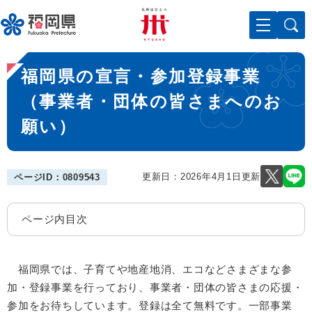
ペ
メニューを飛ばして本文へ
ー
ジ
の
本
先
福岡県の宣言・参加登録事業
文
頭
で
（事業者・団体の皆さまへのお
す
願い）
。
更新日：2026年4月1日更新
ページID：0809543
ページ内目次
福岡県では、子育てや地産地消、エコなどさまざまな参
加・登録事業を行っており、事業者・団体の皆さまの応援・
参加をお待ちしています。登録は全て無料です。一部事業