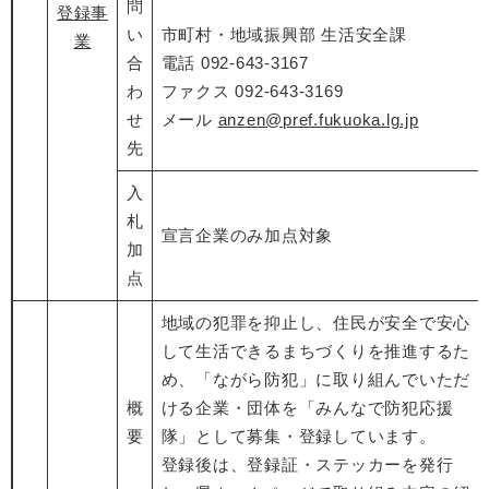
問
登録事
い
市町村・地域振興部 生活安全課
業
合
電話 092-643-3167
わ
ファクス 092-643-3169
せ
メール
anzen@pref.fukuoka.lg.jp
先
入
札
宣言企業のみ加点対象
加
点
地域の犯罪を抑止し、住民が安全で安心
して生活できるまちづくりを推進するた
め、「ながら防犯」に取り組んでいただ
概
ける企業・団体を「みんなで防犯応援
要
隊」として募集・登録しています。
登録後は、登録証・ステッカーを発行