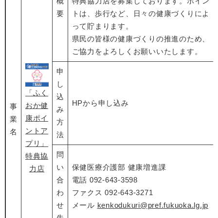
概
特典協力店を募集しております。ポイン
要
トは、歩行など、日々の健康づくりによ
って貯まります。
県民の皆様の健康づくりの推進のため、
ご協力をよろしくお願いいたします。
申
し
​「ふく
込
HPから申し込み
おか健
事
み
康ポイ
業
方
ントア
名
法
プリ」
問
特典協
い
保健医療介護部 健康増進課
力店
合
電話 092-643-3598
わ
ファクス 092-643-3271
せ
メール
kenkodukuri@pref.fukuoka.lg.jp
先