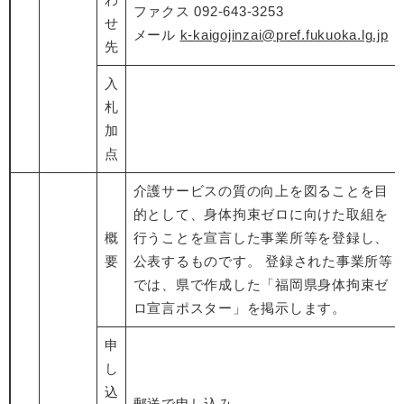
ファクス 092-643-3253
せ
​メール
k-kaigojinzai@pref.fukuoka.lg.jp
先
入
札
加
点
介護サービスの質の向上を図ることを目
的として、身体拘束ゼロに向けた取組を
概
行うことを宣言した事業所等を登録し、
要
公表するものです。 登録された事業所等
では、県で作成した「福岡県身体拘束ゼ
ロ宣言ポスター」を掲示します。
申
し
込
郵送で申し込み