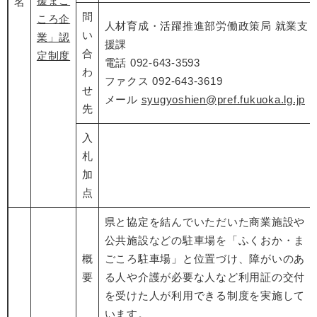
援まご
名
問
ころ企
人材育成・活躍推進部労働政策局 就業支
い
業」認
援課
合
定制度
電話 092-643-3593
わ
ファクス 092-643-3619
せ
メール
syugyoshien@pref.fukuoka.lg.jp
先
入
札
加
点
県と協定を結んでいただいた商業施設や
公共施設などの駐車場を「ふくおか・ま
概
ごころ駐車場」と位置づけ、障がいのあ
要
る人や介護が必要な人など利用証の交付
を受けた人が利用できる制度を実施して
います。