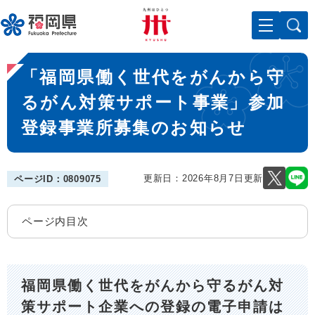
ペ
メニューを飛ばして本文へ
ー
ジ
の
本
先
「福岡県働く世代をがんから守
文
頭
で
るがん対策サポート事業」参加
す
登録事業所募集のお知らせ
。
更新日：2026年8月7日更新
ページID：0809075
ページ内目次
福岡県働く世代をがんから守るがん対
策サポート企業への登録の電子申請は