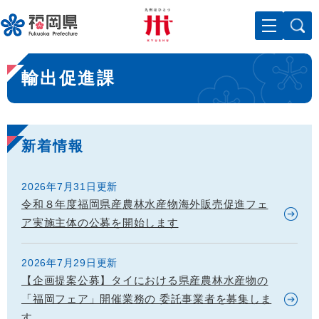
ペ
メニューを飛ばして本文へ
ー
ジ
の
本
先
輸出促進課
文
頭
で
す
。
新着情報
2026年7月31日更新
令和８年度福岡県産農林水産物海外販売促進フェ
ア実施主体の公募を開始します
2026年7月29日更新
【企画提案公募】タイにおける県産農林水産物の
「福岡フェア」開催業務の 委託事業者を募集しま
す