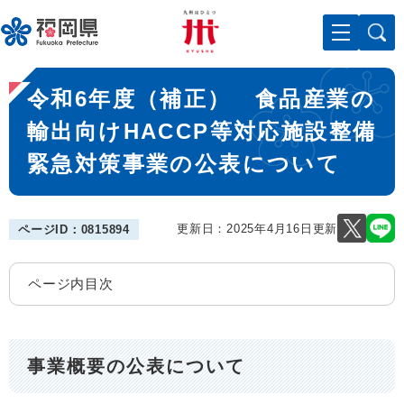
ペ
メニューを飛ばして本文へ
ー
ジ
の
本
先
令和6年度（補正） 食品産業の
文
頭
で
輸出向けHACCP等対応施設整備
す
緊急対策事業の公表について
。
更新日：2025年4月16日更新
ページID：0815894
ページ内目次
事業概要の公表について