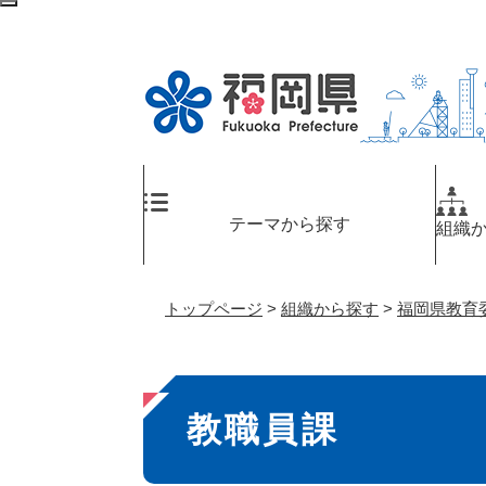
ペ
検
ー
索
ジ
エ
の
リ
先
ア
頭
へ
で
す
。
テーマから探す
組織
トップページ
>
組織から探す
>
福岡県教育
本
教職員課
文