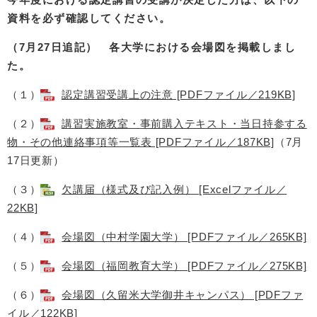
資料を必ず確認してください。
（7月27日追記） 各大学における会場図を掲載しまし
た。
（１）
認定講習受講上の注意 [PDFファイル／219KB]
（２）
講習実施教室・事前購入テキスト・当日持参する
物・その他連絡事項等一覧表 [PDFファイル／187KB]
（7月
17日更新）
（３）
欠講届（様式及び記入例） [Excelファイル／
22KB]
（４）
会場図（中村学園大学） [PDFファイル／265KB]
（５）
会場図（福岡教育大学） [PDFファイル／275KB]
（６）
会場図（久留米大学御井キャンパス） [PDFファ
イル／122KB]