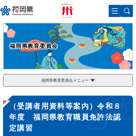
ペ
メニューを飛ばして本文へ
ー
ジ
の
先
頭
で
福岡県教育委員会
す
。
福岡県教育委員会メニュー
本
（受講者用資料等案内）令和８
文
年度 福岡県教育職員免許法認
定講習