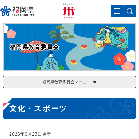
ペ
メニューを飛ばして本文へ
ー
ジ
の
先
頭
で
福岡県教育委員会
す
。
福岡県教育委員会メニュー
本
文化・スポーツ
文
2026年6月23日更新