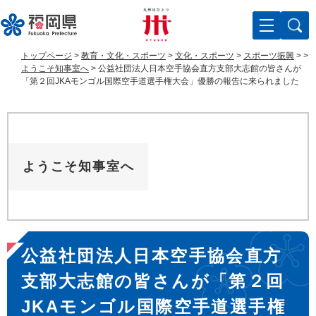
ペ
メ
ー
ニ
ジ
ュ
の
ー
トップページ
>
教育・文化・スポーツ
>
文化・スポーツ
>
スポーツ振興
>
>
先
を
ようこそ知事室へ
>
公益社団法人日本空手協会直方支部大志館の皆さんが
頭
飛
「第２回JKAモンゴル国際空手道選手権大会」優勝の報告に来られました
で
ば
す
し
。
て
本
文
ようこそ知事室へ
へ
本
公益社団法人日本空手協会直方
文
支部大志館の皆さんが「第２回
JKAモンゴル国際空手道選手権