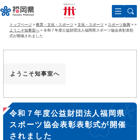
ペ
メ
ー
ニ
ジ
ュ
の
ー
トップページ
>
教育・文化・スポーツ
>
文化・スポーツ
>
スポーツ振興
>
>
先
を
ようこそ知事室へ
>
令和７年度公益財団法人福岡県スポーツ協会表彰表彰
頭
飛
式が開催されました
で
ば
す
し
。
て
本
文
ようこそ知事室へ
へ
本
令和７年度公益財団法人福岡県
文
スポーツ協会表彰表彰式が開催
されました