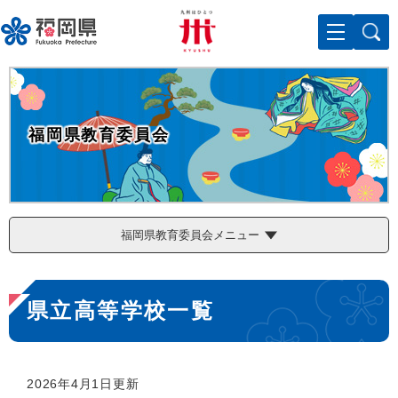
ペ
メニューを飛ばして本文へ
ー
ジ
の
先
頭
で
福岡県教育委員会
す
。
福岡県教育委員会メニュー
本
県立高等学校一覧
文
2026年4月1日更新